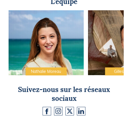
L'équipe
Nathalie Moreau
Gilles C
Suivez-nous sur les réseaux
sociaux