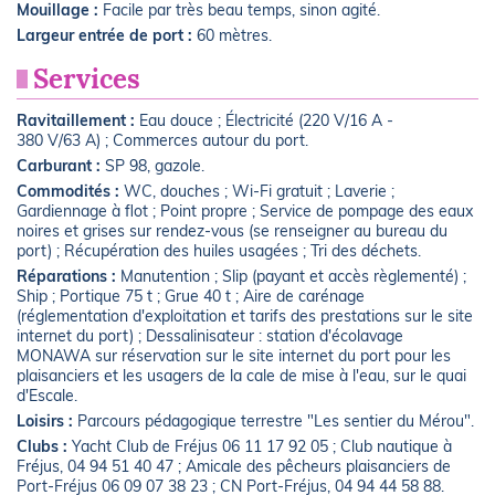
Mouillage :
Facile par très beau temps, sinon agité.
Largeur entrée de port :
60 mètres.
Services
Ravitaillement :
Eau douce ; Électricité (220 V/16 A -
380 V/63 A) ; Commerces autour du port.
Carburant :
SP 98, gazole.
Commodités :
WC, douches ; Wi-Fi gratuit ; Laverie ;
Gardiennage à flot ; Point propre ; Service de pompage des eaux
noires et grises sur rendez-vous (se renseigner au bureau du
port) ; Récupération des huiles usagées ; Tri des déchets.
Réparations :
Manutention ; Slip (payant et accès règlementé) ;
Ship ; Portique 75 t ; Grue 40 t ; Aire de carénage
(réglementation d'exploitation et tarifs des prestations sur le site
internet du port) ; Dessalinisateur : station d'écolavage
MONAWA sur réservation sur le site internet du port pour les
plaisanciers et les usagers de la cale de mise à l'eau, sur le quai
d'Escale.
Loisirs :
Parcours pédagogique terrestre "Les sentier du Mérou".
Clubs :
Yacht Club de Fréjus 06 11 17 92 05 ; Club nautique à
Fréjus, 04 94 51 40 47 ; Amicale des pêcheurs plaisanciers de
Port-Fréjus 06 09 07 38 23 ; CN Port-Fréjus, 04 94 44 58 88.