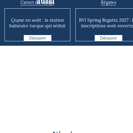
aussi
Carnet de voyage
Régates
Çeşme en août : la station
BVI Spring Regatta 2027 : 
balnéaire turque qui séduit
inscriptions sont ouvert
jusque de l’autre...
pour l'un des p...
Découvrir
Découvrir