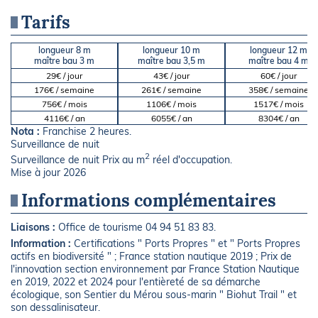
Tarifs
longueur 8 m
longueur 10 m
longueur 12 m
maître bau 3 m
maître bau 3,5 m
maître bau 4 m
29€ / jour
43€ / jour
60€ / jour
176€ / semaine
261€ / semaine
358€ / semaine
756€ / mois
1106€ / mois
1517€ / mois
4116€ / an
6055€ / an
8304€ / an
Nota :
Franchise 2 heures.
Surveillance de nuit
2
Surveillance de nuit Prix au m
réel d'occupation.
Mise à jour 2026
Informations complémentaires
Liaisons :
Office de tourisme 04 94 51 83 83.
Information :
Certifications " Ports Propres " et " Ports Propres
actifs en biodiversité " ; France station nautique 2019 ; Prix de
l'innovation section environnement par France Station Nautique
en 2019, 2022 et 2024 pour l'entièreté de sa démarche
écologique, son Sentier du Mérou sous-marin " Biohut Trail " et
son dessalinisateur.