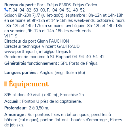
Bureau du port :
Port-Fréjus 83606 Fréjus Cedex
T. 04 94 82 63 00, F. 04 94 51 48 52
Saison 8h-20h 7j./7 (juillet-août), septembre : 8h-12h et 14h-18h
en semaine et 9h-12h et 14h-18h les week-ends, octobre à mars
: 8h-12h et 14h-17h en semaine, avril à juin : 8h-12h et 14h-18h
en semaine, 9h-12h et 14h-18h les week-ends
VHF 9
Directeur du port Glenn FAUCHON
Directeur technique Vincent GAUTRAUD
www.portfrejus.fr, info@portfrejus.fr
Gendarmerie maritime à St-Raphaël 04 94 40 54 42.
Généralités fonctionnement :
SPL Ports de Fréjus.
Langues parlées :
Anglais (eng), Italien (ita)
Équipement
895 pl. dont 40 visit. (< 40 m) ; Franchise 2h.
Accueil :
Ponton U près de la capitainerie.
Profondeur :
2 à 3,50 m.
Amarrage :
Sur pontons fixes en béton, quais, pendilles à
bâbord (cul à quai), ponton flottant : bouées d'amarrage ; Places
de jet-skis.