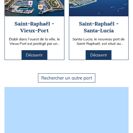
Saint-Raphaël -
Saint-Raphaël -
Vieux-Port
Santa-Lucia
Établi dans l’ouest de la ville, le
Santa-Lucia, le nouveau port de
Vieux Port est protégé par une
Saint-Raphaël, est situé au
digue et propose près de 280
cœur de la Côte d'Azur. Il est
postes d’amarrage...
composé de 2 bassins :...
Découvrir
Découvrir
Rechercher un autre port