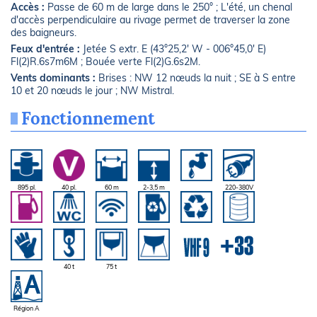
Accès :
Passe de 60 m de large dans le 250° ; L'été, un chenal
d'accès perpendiculaire au rivage permet de traverser la zone
des baigneurs.
Feux d'entrée :
Jetée S extr. E (43°25,2' W - 006°45,0' E)
Fl(2)R.6s7m6M ; Bouée verte Fl(2)G.6s2M.
Vents dominants :
Brises : NW 12 nœuds la nuit ; SE à S entre
10 et 20 nœuds le jour ; NW Mistral.
Fonctionnement
895 pl.
40 pl.
60 m
2-3,5 m
220-380V
40 t
75 t
Région A