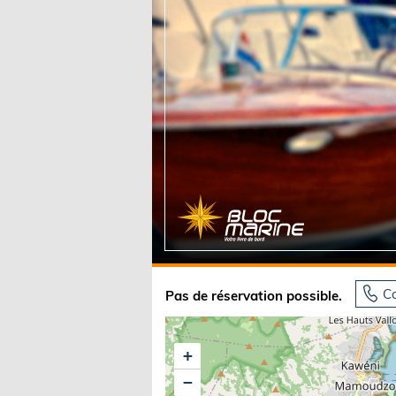
Equipements
LO
Salons
Pê
Economie
Pl
Yachting
Gl
Co
Pas de réservation possible.
+
−