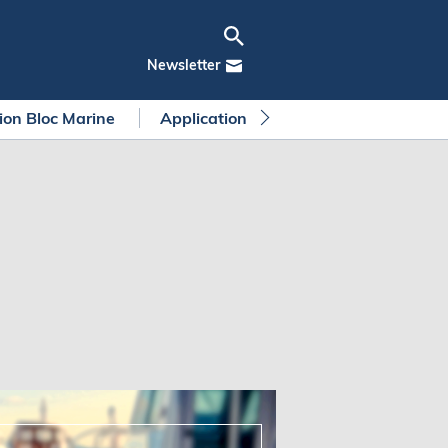
Newsletter
tion Bloc Marine
Application Bloc Marine
Règleme