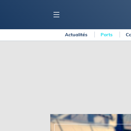
Actualités
Ports
Ca
BLOC MARINE
C
Ports
Co
Carnets de voyage
Ré
Dossiers de la
rédaction
La
Collection Bloc Marine
Tr
Application Bloc Marine
Ve
Règlementation
Ar
Ro
BATEAUX
Gu
Tr
Voiliers
Am
Bateaux à moteur