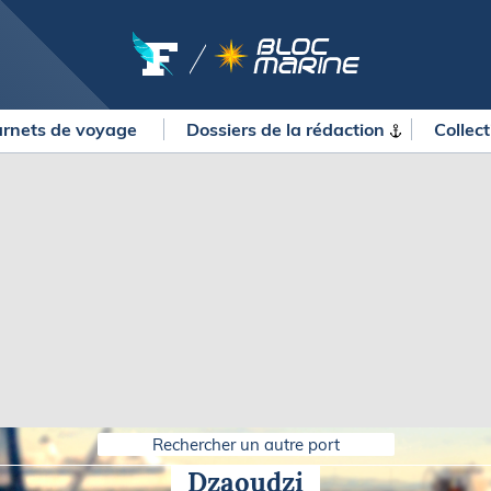
rnets de voyage
Dossiers de la
rédaction
Collec
OURSES
MÉTÉO MARINE
urses au large
LIFESTYLE
gates
Shopping
 Solitaire du Figaro Paprec
Culture nautique
ansat Paprec
Gastronomie
ndée Globe
Blogs
kea Ultim Challenge
SERVICES
ute du Rhum - Destination
adeloupe
Nos magazines
ansat Café l'Or
Rechercher un autre port
La newsletter
erica's Cup
Dzaoudzi
METEO CONSULT Marine