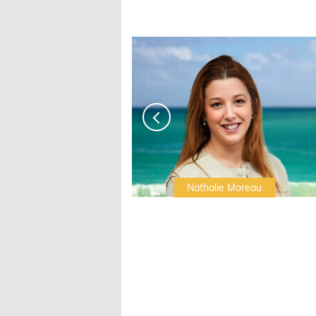
Irwin Sonigo
Nathalie Moreau