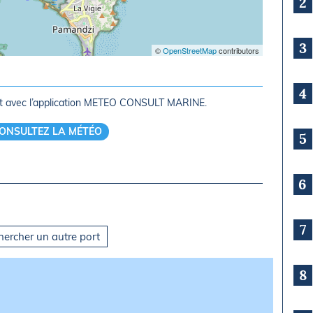
2
3
©
OpenStreetMap
contributors
4
rt avec l’application METEO CONSULT MARINE.
ONSULTEZ LA MÉTÉO
5
6
7
hercher un autre port
8