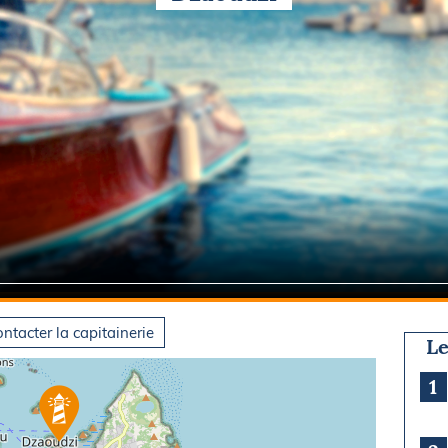
Briefings
ISIRS
che en mer
FLASH INFO
ongée
isse
ntacter la capitainerie
Le
1