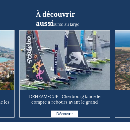
À découvrir
aussi
Course au large
DRHEAM-CUP : Cherbourg lance le
e les
compte à rebours avant le grand
départ v...
Découvrir