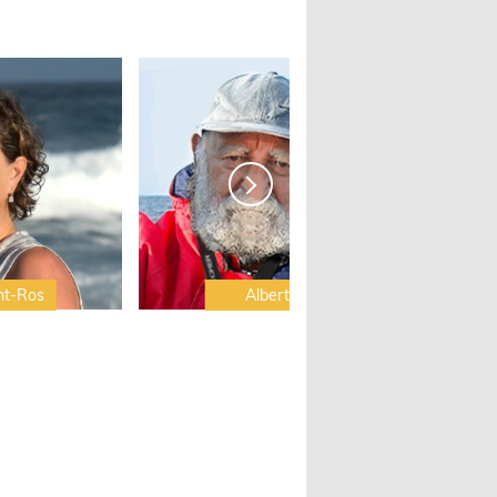
nt-Ros
Albert Brel