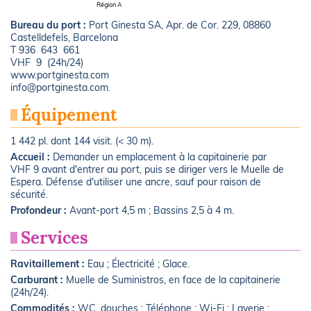
Région A
Bureau du port :
Port Ginesta SA, Apr. de Cor. 229, 08860
Castelldefels, Barcelona
T 936 643 661
VHF 9 (24h/24)
www.portginesta.com
info@portginesta.com.
Équipement
1 442 pl. dont 144 visit. (< 30 m).
Accueil :
Demander un emplacement à la capitainerie par
VHF 9 avant d'entrer au port, puis se diriger vers le Muelle de
Espera. Défense d'utiliser une ancre, sauf pour raison de
sécurité.
Profondeur :
Avant-port 4,5 m ; Bassins 2,5 à 4 m.
Services
Ravitaillement :
Eau ; Électricité ; Glace.
Carburant :
Muelle de Suministros, en face de la capitainerie
(24h/24).
Commodités :
WC, douches ; Téléphone ; Wi-Fi ; Laverie ;