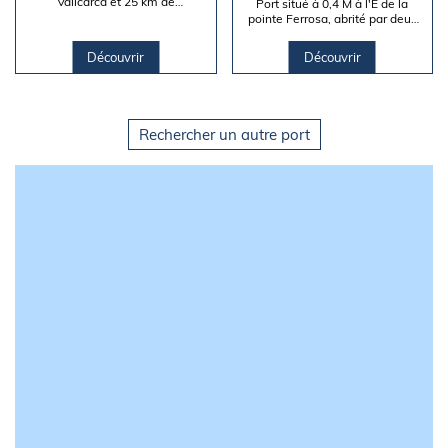
Vallcarca et 25 km de
Port situé à 0,4 M à l'E de la
Barcelone, Garraf est abrité par
pointe Ferrosa, abrité par deux
une digue au SE.
brise-lames coudés. Le port
s'ouvre à l'W.
Découvrir
Découvrir
Rechercher un autre port