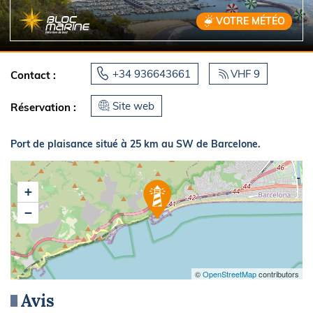
VOTRE MÉTÉO
+34 936643661
VHF 9
Contact :
Site web
Réservation :
Port de plaisance situé à 25 km au SW de Barcelone.
+
−
©
OpenStreetMap
contributors
Avis