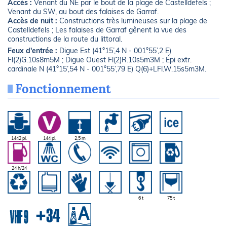
Accès :
Venant du NE par le bout de la plage de Castelldefels ;
Venant du SW, au bout des falaises de Garraf.
Accès de nuit :
Constructions très lumineuses sur la plage de
Castelldefels ; Les falaises de Garraf gênent la vue des
constructions de la route du littoral.
Feux d'entrée :
Digue Est (41°15’,4 N - 001°55’,2 E)
Fl(2)G.10s8m5M ; Digue Ouest Fl(2)R.10s5m3M ; Épi extr.
cardinale N (41°15’,54 N - 001°55’,79 E) Q(6)+LFl.W.15s5m3M.
Fonctionnement
1442 pl.
144 pl.
2,5 m
24 h/24
6 t
75 t