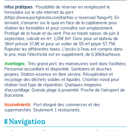
Infos pratiques
: Possibilité de réserver en remplissant le
formulaire sur le site internet du port
(https://www.portginesta.com/tarifas-y-reservas/?lang=fr). En
arrivant, s'amarrer sur le quai en face de la capitainerie pour
réaliser les formalités et pour connaître son emplacement.
Protégé de la houle et du vent. Prix en haute saison, de juin à
septembre, calculé en m², 1,05€ /m². Donc pour un bateau de
36m² prévoir 37,8€ et pour un voilier de 55 m² payer 57,75€.
Rajouter les différentes taxes. L'accès à l'eau est compris dans
le prix, mais l'électricité est en supplément, de 0,30€/kw/heure.
Avantages
: Très grand port, les manoeuvres sont donc facilitées.
Personnel accueillant et disponible. Sanitaires et douches
propres. Station-essence en libre service. Récupération et
recyclage des déchets solides et liquides. Chantier naval pour
réaliser tout type de réparation. Quelques magasins
d'accastillage. Grande plage à proximité. Proche de l'aéroport de
Barcelone.
Inconvénients
: Port éloigné des commerces et des
supermarchés. Seulement 1 restaurants.
Navigation