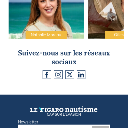
Nathalie Moreau
Gilles C
Suivez-nous sur les réseaux
sociaux
CAP SUR L'ÉVASION
Newsletter