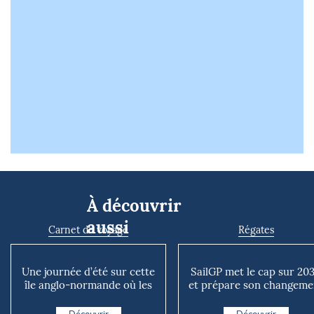
À découvrir
aussi
Carnet de voyage
Régates
Une journée d’été sur cette
SailGP met le cap sur 20
île anglo-normande où les
et prépare son changeme
voitures n’existen...
d’échelle