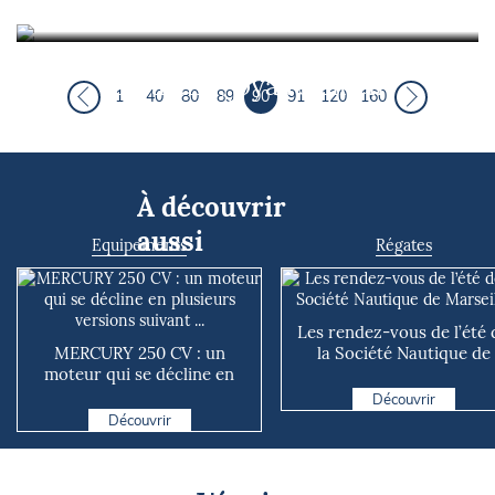
Guide nautique en Italie : escale à
Syracuse, joyau sicilien
1
40
80
89
90
91
120
160
À découvrir
aussi
Equipements
Régates
Les rendez-vous de l’été 
MERCURY 250 CV : un
la Société Nautique de
moteur qui se décline en
Marseille
plusieurs versions suivant ...
Découvrir
Découvrir