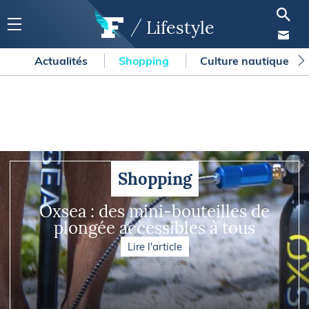
Lifestyle
Actualités
Shopping
Culture nautique
Shopping
Oxsea : des mini-bouteilles de
plongée accessibles à tous
Lire l'article