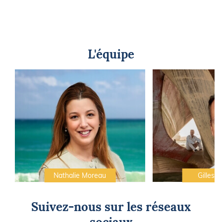
L'équipe
Nathalie Moreau
Gilles C
Suivez-nous sur les réseaux