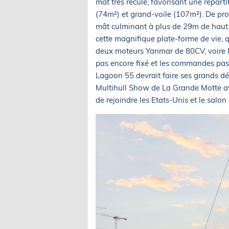
mât très reculé, favorisant une répart
(74m²) et grand-voile (107m²). De prof
mât culminant à plus de 29m de haut. 
cette magnifique plate-forme de vie, q
deux moteurs Yanmar de 80CV, voire Na
pas encore fixé et les commandes pas 
Lagoon 55 devrait faire ses grands déb
Multihull Show de La Grande Motte av
de rejoindre les Etats-Unis et le salo