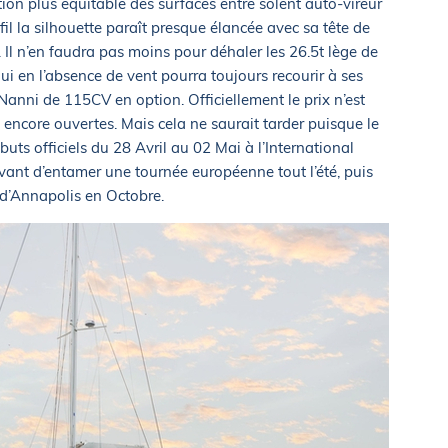
ition plus équitable des surfaces entre solent auto-vireur
il la silhouette paraît presque élancée avec sa tête de
Il n’en faudra pas moins pour déhaler les 26.5t lège de
ui en l’absence de vent pourra toujours recourir à ses
nni de 115CV en option. Officiellement le prix n’est
encore ouvertes. Mais cela ne saurait tarder puisque le
uts officiels du 28 Avril au 02 Mai à l’International
ant d’entamer une tournée européenne tout l’été, puis
n d’Annapolis en Octobre.