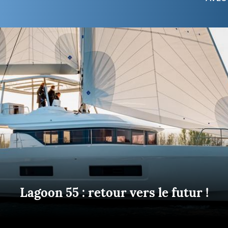
Briefings
ISIRS
che en mer
FLASH INFO
ongée
isse
Lagoon 55 : retour vers le futur !