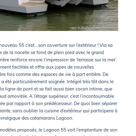
 nouveau 55 c’est... son ouverture sur l’extérieur ! Via sa
tée de la nacelle se fond de plein pied avec le grand
ière renforce encore l’impression de ‘terrasse sur la mer’.
ement facilitée et offre aux jupes de nouvelles
ère fois comme des espaces de vie à part entière. De
 été particulièrement soignée. Intégré très tôt dans le
la ligne de pont et se fait aussi bien cocon intime, que
aud amovible. A l’étage supérieur, c’est l’incontournable
ée par rapport à son prédécesseur. De quoi bien séparer
nte, sans oublier la cuisine d’extérieur qui participera à
névralgique des catamarans Lagoon.
modèles proposés, le Lagoon 55 voit l’emplanture de son