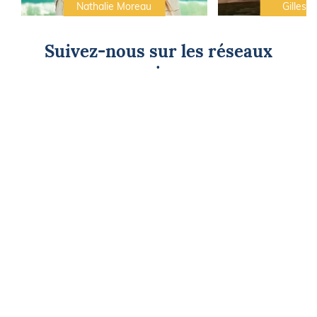
Nathalie Moreau
Gilles C
Suivez-nous sur les réseaux
sociaux
CAP SUR L'ÉVASION
Newsletter
Go !
Contactez-nous
Nos offres d'emploi