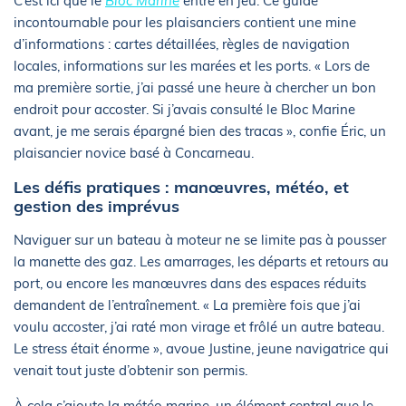
C’est ici que le
Bloc Marine
entre en jeu. Ce guide
incontournable pour les plaisanciers contient une mine
d’informations : cartes détaillées, règles de navigation
locales, informations sur les marées et les ports. « Lors de
ma première sortie, j’ai passé une heure à chercher un bon
endroit pour accoster. Si j’avais consulté le Bloc Marine
avant, je me serais épargné bien des tracas », confie Éric, un
plaisancier novice basé à Concarneau.
Les défis pratiques : manœuvres, météo, et
gestion des imprévus
Naviguer sur un bateau à moteur ne se limite pas à pousser
la manette des gaz. Les amarrages, les départs et retours au
port, ou encore les manœuvres dans des espaces réduits
demandent de l’entraînement. « La première fois que j’ai
voulu accoster, j’ai raté mon virage et frôlé un autre bateau.
Le stress était énorme », avoue Justine, jeune navigatrice qui
venait tout juste d’obtenir son permis.
À cela s’ajoute la météo marine, un élément central que le