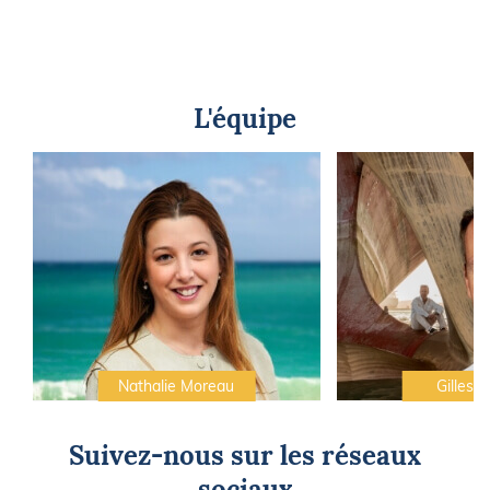
L'équipe
Nathalie Moreau
Gilles C
Suivez-nous sur les réseaux
sociaux