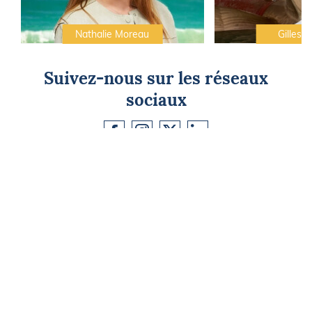
Nathalie Moreau
Gilles C
Suivez-nous sur les réseaux
sociaux
CAP SUR L'ÉVASION
Newsletter
Go !
Contactez-nous