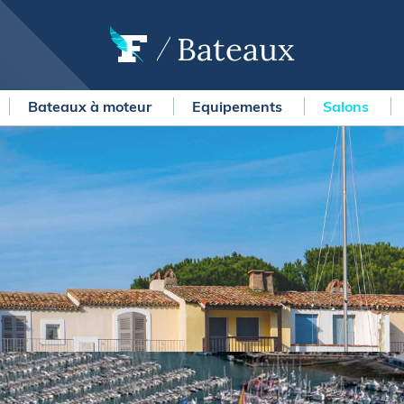
Bateaux
Bateaux à moteur
Equipements
Salons
OURSES
MÉTÉO MARINE
urses au large
LIFESTYLE
gates
Shopping
 Solitaire du Figaro Paprec
Culture nautique
ansat Paprec
Gastronomie
ndée Globe
Blogs
kea Ultim Challenge
SERVICES
ute du Rhum - Destination
adeloupe
Nos magazines
ansat Café l'Or
La newsletter
erica's Cup
METEO CONSULT Marine