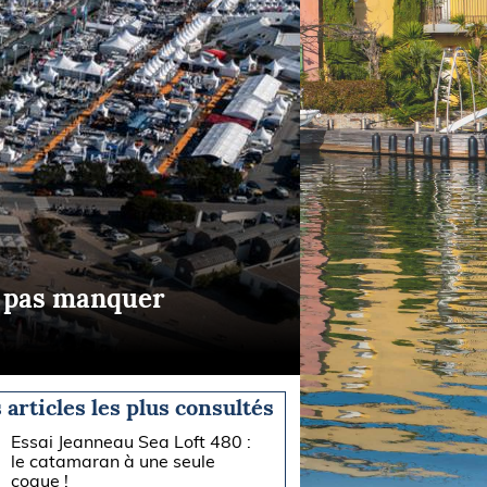
e pas manquer
 articles les plus consultés
Essai Jeanneau Sea Loft 480 :
le catamaran à une seule
coque !