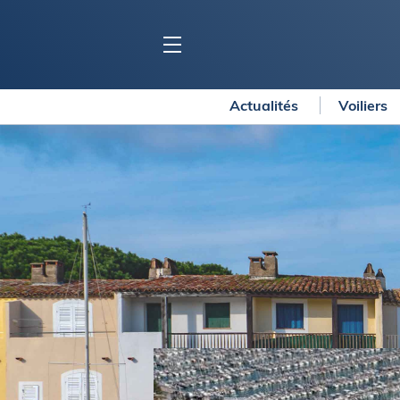
Actualités
Voiliers
BLOC MARINE
C
Ports
Co
Carnets de voyage
Ré
Dossiers de la
rédaction
La
Collection Bloc Marine
Tr
Application Bloc Marine
Ve
Règlementation
Ar
Ro
BATEAUX
Gu
Tr
Voiliers
Am
Bateaux à moteur