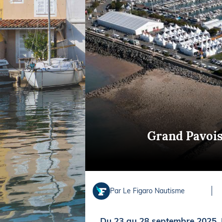
Equipements
LO
Salons
Pê
Economie
Pl
Yachting
Gl
Grand Pavois
Par Le Figaro Nautisme
Du 23 au 28 septembre 2025, L