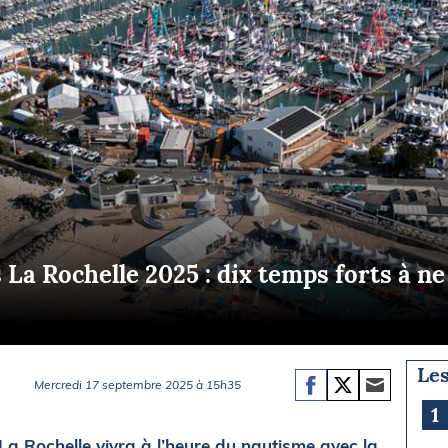
Briefings
ISIRS
che en mer
FLASH INFO
ongée
isse
 La Rochelle 2025 : dix temps forts à n
Les
Mercredi 17 septembre 2025 à 15h35
1
a Rochelle vivra à l’heure du nautisme avec la