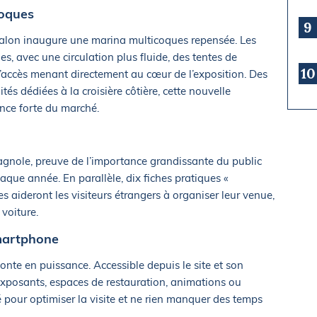
coques
9
 salon inaugure une marina multicoques repensée. Les
es, avec une circulation plus fluide, des tentes de
10
d’accès menant directement au cœur de l’exposition. Des
s dédiées à la croisière côtière, cette nouvelle
nce forte du marché.
agnole, preuve de l’importance grandissante du public
aque année. En parallèle, dix fiches pratiques «
 aideront les visiteurs étrangers à organiser leur venue,
 voiture.
smartphone
monte en puissance. Accessible depuis le site et son
exposants, espaces de restauration, animations ou
é pour optimiser la visite et ne rien manquer des temps