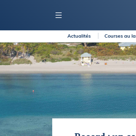
Actualités
Courses au l
BLOC MARINE
C
Ports
Co
Carnets de voyage
Ré
Dossiers de la
rédaction
La
Collection Bloc Marine
Tr
Application Bloc Marine
Ve
Règlementation
Ar
Ro
BATEAUX
Gu
Tr
Voiliers
Am
Bateaux à moteur