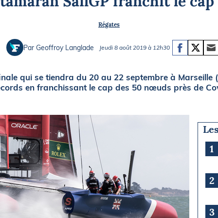
atamaran SailGP franchit le cap
Briefings
ISIRS
Régates
che en mer
FLASH INFO
ongée
Par Geoffroy Langlade
Jeudi 8 août 2019 à 12h30
isse
nale qui se tiendra du 20 au 22 septembre à Marseille 
records en franchissant le cap des 50 nœuds près de Co
Les
1
2
3