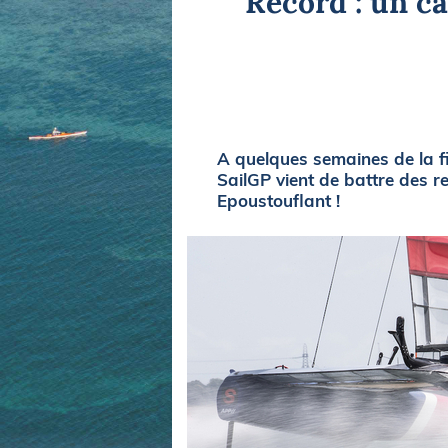
Record : un c
Equipements
LO
Salons
Pê
Economie
Pl
Yachting
Gl
A quelques semaines de la fi
SailGP vient de battre des 
Epoustouflant !