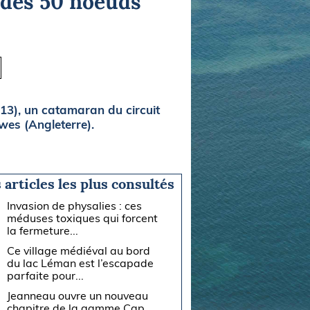
 des 50 noeuds
(13), un catamaran du circuit
wes (Angleterre).
 articles les plus consultés
Invasion de physalies : ces
méduses toxiques qui forcent
la fermeture...
Ce village médiéval au bord
du lac Léman est l’escapade
parfaite pour...
Jeanneau ouvre un nouveau
chapitre de la gamme Cap