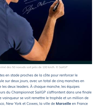
fermé des 50 noeuds soit près de 100 km/h. © SailGP
tes en stade proches de la côte pour renforcer le
le sur deux jours, avec un total de cinq manches en
re les deux leaders. À chaque manche, les équipes
eurs du Championnat SailGP s’affrontent dans une finale
le vainqueur se voit remettre le trophée et un million de
sco, New York et Cowes, la ville de
Marseille
en France