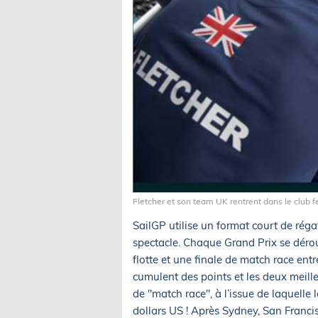
Fletcher et son team UK rentrent dans le club 
SailGP utilise un format court de réga
spectacle. Chaque Grand Prix se dérou
flotte et une finale de match race ent
cumulent des points et les deux meill
de "match race", à l’issue de laquelle 
dollars US ! Après Sydney, San Franci