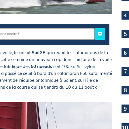
4
5
6
 voile, le circuit
SailGP
qui réunit les catamarans de la
 cette semaine un nouveau cap dans l’histoire de la voile
re fatidique des
50 noeuds
soit 100 km/h ! Dylan
7
, a passé ce seuil à bord d’un catamaran F50 suralimenté
ment de l'équipe britannique à Solent, sur l'île de
ns de la course qui se tiendra du 10 au 11 août à
8
9
10