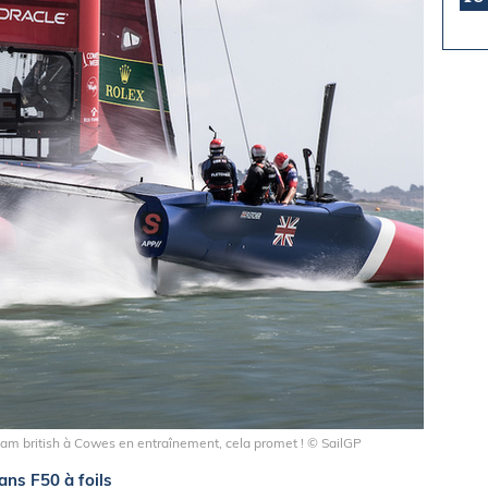
am british à Cowes en entraînement, cela promet ! © SailGP
ans F50 à foils