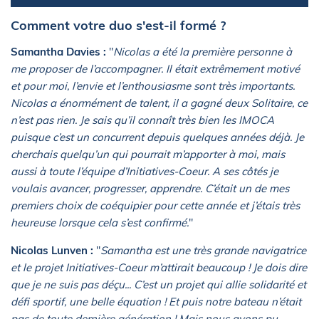
Comment votre duo s'est-il formé ?
Samantha Davies :
"
Nicolas a été la première personne à
me proposer de l’accompagner. Il était extrêmement motivé
et pour moi, l’envie et l’enthousiasme sont très importants.
Nicolas a énormément de talent, il a gagné deux Solitaire, ce
n’est pas rien. Je sais qu’il connaît très bien les IMOCA
puisque c’est un concurrent depuis quelques années déjà. Je
cherchais quelqu’un qui pourrait m’apporter à moi, mais
aussi à toute l’équipe d’Initiatives-Coeur. A ses côtés je
voulais avancer, progresser, apprendre. C’était un de mes
premiers choix de coéquipier pour cette année et j’étais très
heureuse lorsque cela s’est confirmé.
"
Nicolas Lunven :
"
Samantha est une très grande navigatrice
et le projet Initiatives-Coeur m’attirait beaucoup ! Je dois dire
que je ne suis pas déçu... C’est un projet qui allie solidarité et
défi sportif, une belle équation ! Et puis notre bateau n’était
pas de toute dernière génération ! Mais nous avons pu