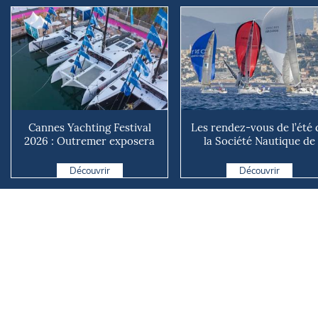
Cannes Yachting Festival
Les rendez-vous de l’été 
2026 : Outremer exposera
la Société Nautique de
deux catamarans taillé...
Marseille
Découvrir
Découvrir