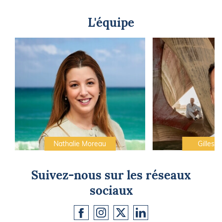
L'équipe
Nathalie Moreau
Gilles C
Suivez-nous sur les réseaux
sociaux