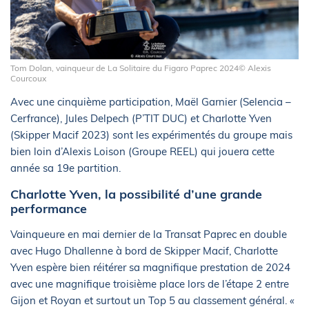
Tom Dolan, vainqueur de La Solitaire du Figaro Paprec 2024© Alexis
Courcoux
Avec une cinquième participation,
Maël Garnier (Selencia –
Cerfrance), Jules Delpech (P’TIT DUC) et Charlotte Yven
(Skipper Macif 2023) sont les expérimentés du groupe mais
bien loin d’Alexis Loison (Groupe REEL) qui jouera cette
année sa 19e partition.
Charlotte Yven, la possibilité d’une grande
performance
Vainqueure en mai dernier de la Transat Paprec en double
avec Hugo Dhallenne à bord de Skipper Macif, Charlotte
Yven espère bien réitérer sa magnifique prestation de 2024
avec une magnifique troisième place lors de l’étape 2 entre
Gijon et Royan et surtout un Top 5 au classement général.
«