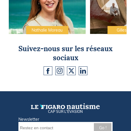
Nathalie Moreau
Gilles C
Suivez-nous sur les réseaux
sociaux
CAP SUR L'ÉVASION
Newsletter
Go !