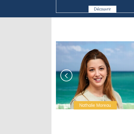
Découvrir
Irwin Sonigo
Nathalie Moreau