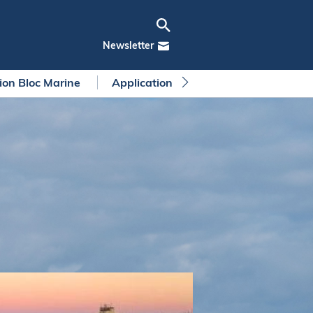
Newsletter
tion Bloc Marine
Application Bloc Marine
Règleme