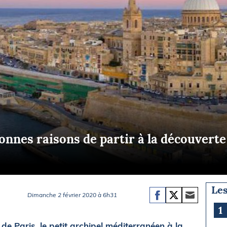
Briefings
ISIRS
che en mer
FLASH INFO
ongée
isse
bonnes raisons de partir à la découverte 
Les
Dimanche 2 février 2020 à 6h31
1
de Paris, le petit archipel méditerranéen à la