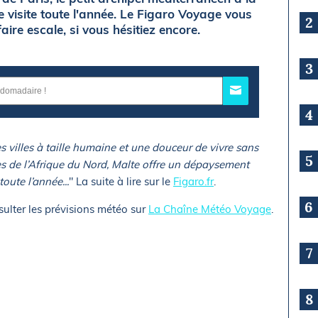
e visite toute l'année. Le Figaro Voyage vous
2
ire escale, si vous hésitiez encore.
3
4
es villes à taille humaine et une douceur de vivre sans
5
ôtes de l’Afrique du Nord, Malte offre un dépaysement
oute l’année...
" La suite à lire sur le
Figaro.fr
.
6
sulter les prévisions météo sur
La Chaîne Météo Voyage
.
7
8