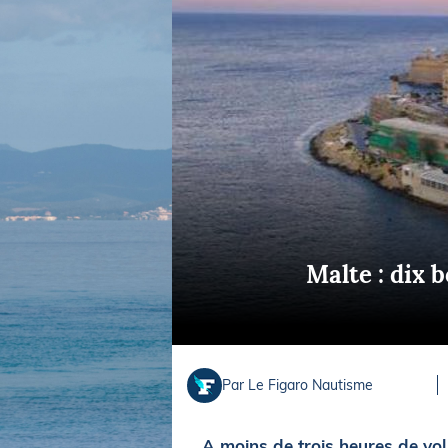
Equipements
LO
Salons
Pê
Economie
Pl
Yachting
Gl
Malte : dix 
Par Le Figaro Nautisme
A moins de trois heures de vol 