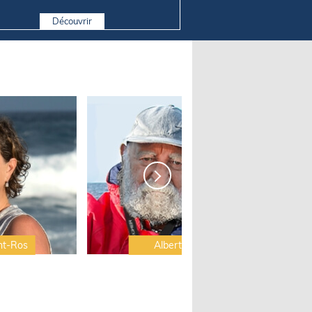
Découvrir
nt-Ros
Albert Brel