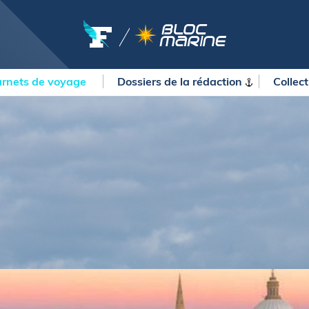
rnets de voyage
Dossiers de la
rédaction
Collec
OURSES
MÉTÉO MARINE
urses au large
LIFESTYLE
gates
Shopping
 Solitaire du Figaro Paprec
Culture nautique
ansat Paprec
Gastronomie
ndée Globe
Blogs
kea Ultim Challenge
SERVICES
ute du Rhum - Destination
adeloupe
Nos magazines
ansat Café l'Or
La newsletter
erica's Cup
METEO CONSULT Marine