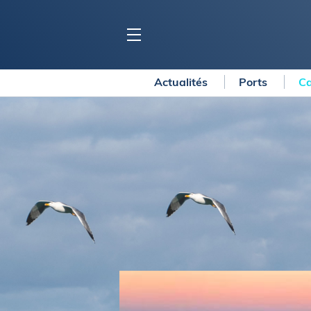
Actualités
Ports
Ca
BLOC MARINE
C
Ports
Co
Carnets de voyage
Ré
Dossiers de la
rédaction
La
Collection Bloc Marine
Tr
Application Bloc Marine
Ve
Règlementation
Ar
Ro
BATEAUX
Gu
Tr
Voiliers
Am
Bateaux à moteur