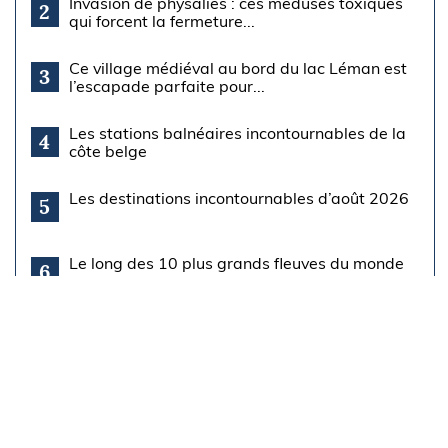
Invasion de physalies : ces méduses toxiques
2
qui forcent la fermeture...
Ce village médiéval au bord du lac Léman est
3
l’escapade parfaite pour...
Les stations balnéaires incontournables de la
4
côte belge
Les destinations incontournables d’août 2026
5
Le long des 10 plus grands fleuves du monde
6
Top 5 des activités à faire sur l'île de Ré
7
Lac Baïkal, entre science, mythes et
8
phénomènes inexpliqués