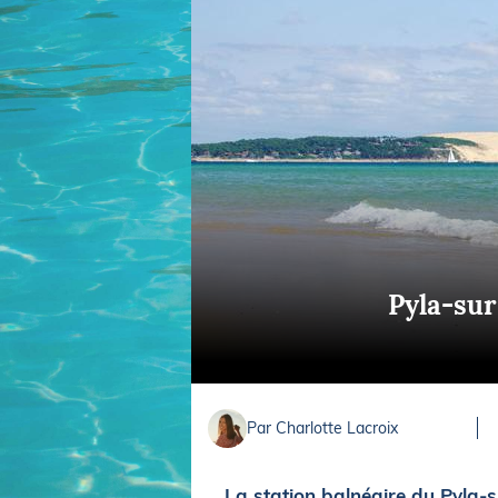
Equipements
LO
Salons
Pê
Economie
Pl
Yachting
Gl
Pyla-sur
Par Charlotte Lacroix
La station balnéaire du Pyla-s