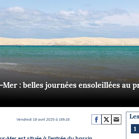
Briefings
ISIRS
che en mer
FLASH INFO
ongée
isse
-Mer : belles journées ensoleillées au 
Les
Vendredi 18 avril 2025 à 16h18
1
ur-Mer est située à l’entrée du bassin