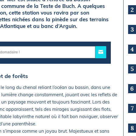
a commune de la Teste de Buch. A quelques
2
n, cette station vous ravira par son
tes nichées dans la pinède sur des terrains
’Atlantique et au banc d’Arguin.
3
4
5
t de forêts
le long du chenal reliant l’océan au bassin, dans une
6
La lumière change constamment, jouant avec les reflets de
nt un paysage mouvant et toujours fascinant. Lors des
7
c apparaissent, tels des mirages surgissant des flots,
ritable labyrinthe naturel où il fait bon naviguer, observer
 d’une parenthèse.
8
in s’impose comme un joyau brut. Majestueux et sans