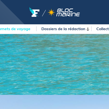
rnets de voyage
Dossiers de la
rédaction
Collec
OURSES
MÉTÉO MARINE
urses au large
LIFESTYLE
gates
Shopping
 Solitaire du Figaro Paprec
Culture nautique
ansat Paprec
Gastronomie
ndée Globe
Blogs
kea Ultim Challenge
SERVICES
ute du Rhum - Destination
adeloupe
Nos magazines
ansat Café l'Or
La newsletter
erica's Cup
METEO CONSULT Marine