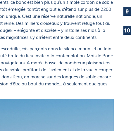
vents, ce banc est bien plus qu’un simple cordon de sable
antôt émergée, tantôt engloutie, s'étend sur plus de 2200
9
ion unique. C’est une réserve naturelle nationale, un
t reine. Des milliers d’oiseaux y trouvent refuge tout au
10
augek – élégante et discrète – y installe ses nids à la
es migratrices s’y arrêtent entre deux continents.
scadrille, cris perçants dans le silence marin, et au loin,
té brute du lieu invite à la contemplation. Mais le Banc
s navigateurs. À marée basse, de nombreux plaisanciers
s du sable, profitant de l’isolement et de la vue à couper
eds dans l’eau, on marche sur des langues de sable encore
ression d’être au bout du monde… à seulement quelques