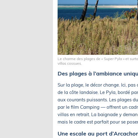
Le charme des plages de « Super Pyla » et surto
villas cossues.
Des plages à l’ambiance uniq
Sur la plage, le décor change. Ici, pa
de la côte landaise. Le Pyla, bordé pa
aux courants puissants. Les plages du
par le film
Camping
— offrent un cadre
villas en retrait. La baignade y dema
mais le cadre est parfait pour se poser
Une escale au port d’Arcacho