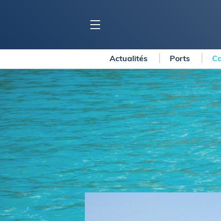
Actualités
Ports
Ca
BLOC MARINE
C
Ports
Co
Carnets de voyage
Ré
Dossiers de la
rédaction
La
Collection Bloc Marine
Tr
Application Bloc Marine
Ve
Règlementation
Ar
Ro
BATEAUX
Gu
Tr
Voiliers
Am
Bateaux à moteur