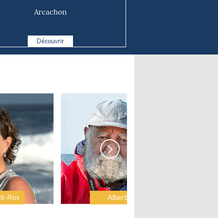
Arcachon
Découvrir
nt-Ros
Albert Brel