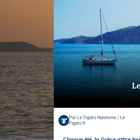
Equipements
LO
Salons
Pê
Economie
Pl
Yachting
Gl
Le
Par Le Figaro Nautisme / Le
Figaro.fr
Chaque été, la Grèce attire to