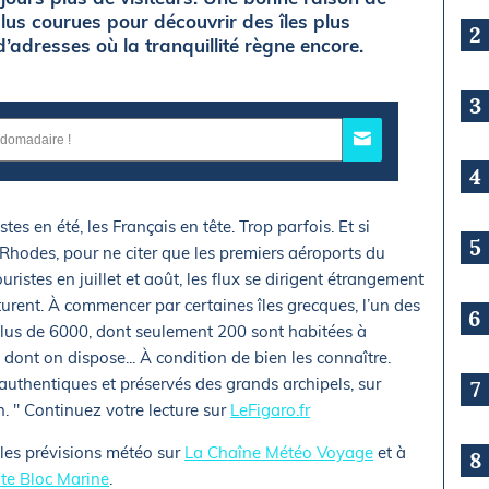
plus courues pour découvrir des îles plus
2
 d’adresses où la tranquillité règne encore.
3
4
stes en été, les Français en tête. Trop parfois. Et si
5
Rhodes, pour ne citer que les premiers aéroports du
uristes en juillet et août, les flux se dirigent étrangement
turent. À commencer par certaines îles grecques, l’un des
6
plus de 6000, dont seulement 200 sont habitées à
dont on dispose... À condition de bien les connaître.
 authentiques et préservés des grands archipels, sur
7
. " Continuez votre lecture sur
LeFigaro.fr
 les prévisions météo sur
La Chaîne Météo Voyage
et à
8
ite Bloc Marine
.