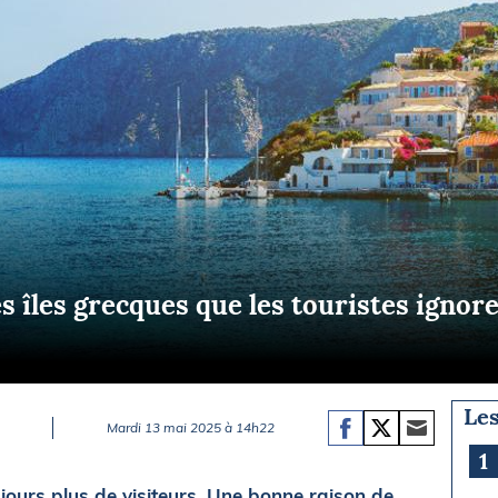
Briefings
ISIRS
che en mer
FLASH INFO
ongée
isse
s îles grecques que les touristes ignor
Les
Mardi 13 mai 2025 à 14h22
1
ujours plus de visiteurs. Une bonne raison de