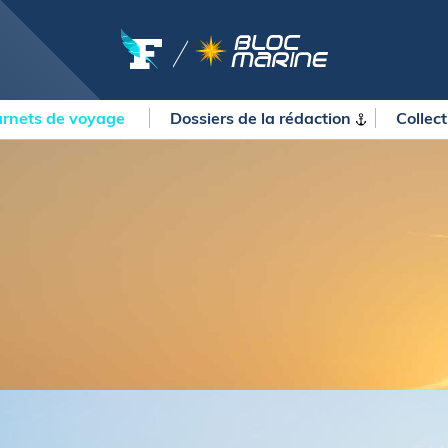
rnets de voyage
Dossiers de la
rédaction
Collec
OURSES
MÉTÉO MARINE
urses au large
LIFESTYLE
gates
Shopping
 Solitaire du Figaro Paprec
Culture nautique
ansat Paprec
Gastronomie
ndée Globe
Blogs
kea Ultim Challenge
SERVICES
ute du Rhum - Destination
adeloupe
Nos magazines
ansat Café l'Or
La newsletter
erica's Cup
METEO CONSULT Marine