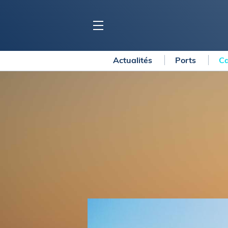
Actualités
Ports
Ca
BLOC MARINE
C
Ports
Co
Carnets de voyage
Ré
Dossiers de la
rédaction
La
Collection Bloc Marine
Tr
Application Bloc Marine
Ve
Règlementation
Ar
Ro
BATEAUX
Gu
Tr
Voiliers
Am
Bateaux à moteur