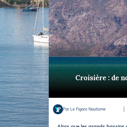
Equipements
LO
Salons
Pê
Economie
Pl
Yachting
Gl
Croisière : de n
Par Le Figaro Nautisme
Alors que les grands bassins 