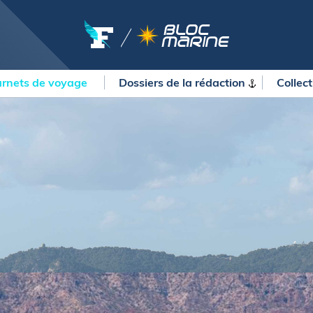
rnets de voyage
Dossiers de la
rédaction
Collec
OURSES
MÉTÉO MARINE
urses au large
LIFESTYLE
gates
Shopping
 Solitaire du Figaro Paprec
Culture nautique
ansat Paprec
Gastronomie
ndée Globe
Blogs
kea Ultim Challenge
SERVICES
ute du Rhum - Destination
adeloupe
Nos magazines
ansat Café l'Or
La newsletter
erica's Cup
METEO CONSULT Marine