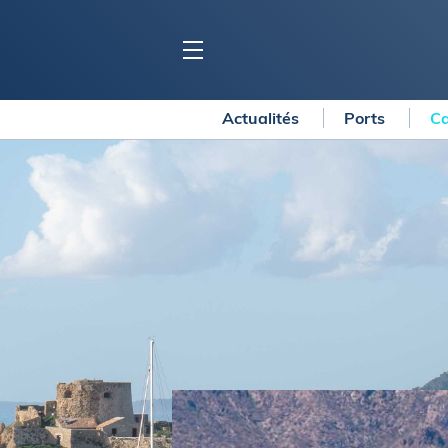
Actualités
Ports
Ca
BLOC MARINE
C
Ports
Co
Carnets de voyage
Ré
Dossiers de la
rédaction
La
Collection Bloc Marine
Tr
Application Bloc Marine
Ve
Règlementation
Ar
Ro
BATEAUX
Gu
Tr
Voiliers
Am
Bateaux à moteur