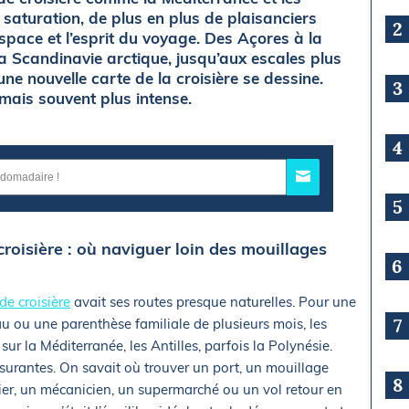
 saturation, de plus en plus de plaisanciers
2
’espace et l’esprit du voyage. Des Açores à la
la Scandinavie arctique, jusqu’aux escales plus
ne nouvelle carte de la croisière se dessine.
3
mais souvent plus intense.
4
5
croisière : où naviguer loin des mouillages
6
de croisière
avait ses routes presque naturelles. Pour une
7
au ou une parenthèse familiale de plusieurs mois, les
ur la Méditerranée, les Antilles, parfois la Polynésie.
urantes. On savait où trouver un port, un mouillage
8
tier, un mécanicien, un supermarché ou un vol retour en