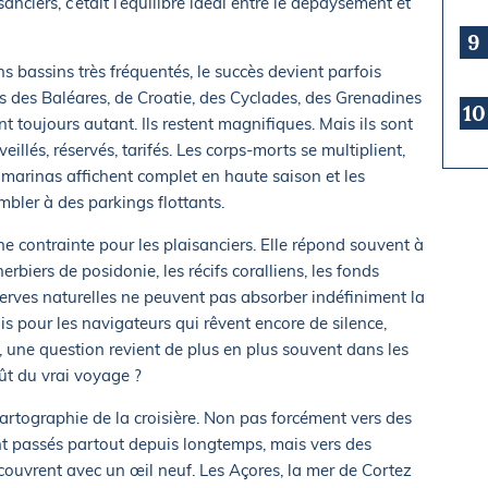
nciers, c’était l’équilibre idéal entre le dépaysement et
9
 bassins très fréquentés, le succès devient parfois
 des Baléares, de Croatie, des Cyclades, des Grenadines
10
nt toujours autant. Ils restent magnifiques. Mais ils sont
eillés, réservés, tarifés. Les corps-morts se multiplient,
es marinas affichent complet en haute saison et les
bler à des parkings flottants.
e contrainte pour les plaisanciers. Elle répond souvent à
biers de posidonie, les récifs coralliens, les fonds
 réserves naturelles ne peuvent pas absorber indéfiniment la
s pour les navigateurs qui rêvent encore de silence,
, une question revient de plus en plus souvent dans les
oût du vrai voyage ?
cartographie de la croisière. Non pas forcément vers des
ont passés partout depuis longtemps, mais vers des
écouvrent avec un œil neuf. Les Açores, la mer de Cortez