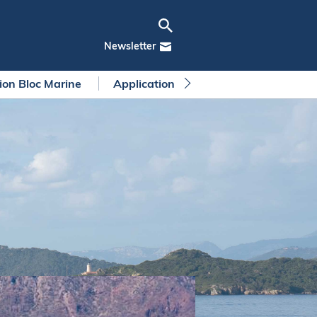
Newsletter
tion Bloc Marine
Application Bloc Marine
Règleme