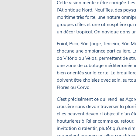
Cette vision mérite d’être corrigée. Le
l’Atlantique Nord. Neuf îles, des pays
maritime très forte, une nature omnip
groupes d’îles et une atmosphère qui 
un décor tropical. On navigue dans 
Faial, Pico, São Jorge, Terceira, São M
chacune une ambiance particulière. L
da Vitória ou Velas, permettent de stru
une zone de cabotage méditerranéenn
bien orientés sur la carte. Le brouillar
doivent être choisies avec soin, surto
Flores ou Corvo.
C’est précisément ce qui rend les Aço
croisière sans devoir traverser la pla
elles peuvent devenir l’objectif d’un é
hauturières à l’aller comme au retour.
invitation à ralentir, plutôt qu’une si
souhaitent progresser, elles constitu