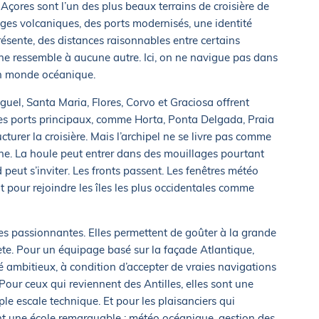
s Açores sont l’un des plus beaux terrains de croisière de
ages volcaniques, des ports modernisés, une identité
résente, des distances raisonnables entre certains
ne ressemble à aucune autre. Ici, on ne navigue pas dans
un monde océanique.
iguel, Santa Maria, Flores, Corvo et Graciosa offrent
es ports principaux, comme Horta, Ponta Delgada, Praia
cturer la croisière. Mais l’archipel ne se livre pas comme
e. La houle peut entrer dans des mouillages pourtant
d peut s’inviter. Les fronts passent. Les fenêtres météo
ut pour rejoindre les îles les plus occidentales comme
res passionnantes. Elles permettent de goûter à la grande
nète. Pour un équipage basé sur la façade Atlantique,
té ambitieux, à condition d’accepter de vraies navigations
 Pour ceux qui reviennent des Antilles, elles sont une
mple escale technique. Et pour les plaisanciers qui
ent une école remarquable : météo océanique, gestion des