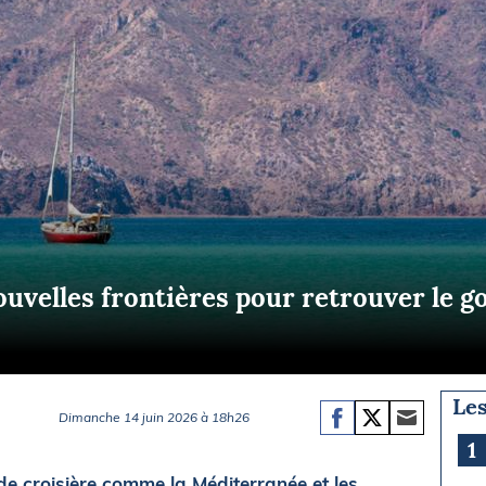
Briefings
ISIRS
che en mer
FLASH INFO
ongée
isse
ouvelles frontières pour retrouver le g
Les
Dimanche 14 juin 2026 à 18h26
1
de croisière comme la Méditerranée et les