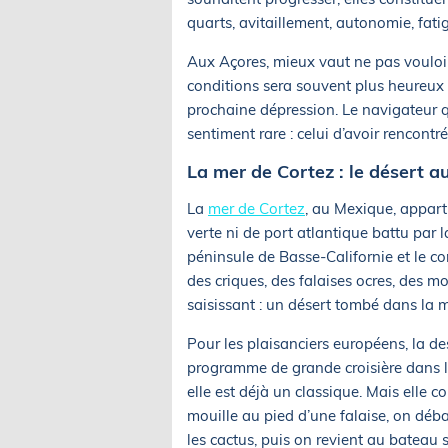
quarts, avitaillement, autonomie, fatig
Aux Açores, mieux vaut ne pas vouloir 
conditions sera souvent plus heureux 
prochaine dépression. Le navigateur q
sentiment rare : celui d’avoir rencontr
La mer de Cortez : le désert a
La
mer de Cortez
, au Mexique, apparti
verte ni de port atlantique battu par 
péninsule de Basse-Californie et le con
des criques, des falaises ocres, des mo
saisissant : un désert tombé dans la m
Pour les plaisanciers européens, la de
programme de grande croisière dans le
elle est déjà un classique. Mais elle 
mouille au pied d’une falaise, on déb
les cactus, puis on revient au bateau 