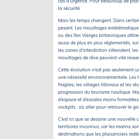
cas d’urgence. Pour beaucoup de plaisa
la sécurité.
Mais les temps changent. Dans certains
pesant. Les mouillages emblématiques
ou des îles Vierges britanniques attire
aussi de plus en plus réglementés, surv
les zones d’interdiction s’étendent, l
mouillages de rêve peuvent vite ressem
Cette évolution n’est pas seulement un
une nécessité environnementale. Les her
fragiles, les villages littoraux et les
progression du tourisme nautique. Mai
d’espace et d’escales moins formatées
cockpits : où aller pour retrouver le g
C’est ici que se dessine une nouvelle 
territoires inconnus, car les marins s
destinations que les plaisanciers red