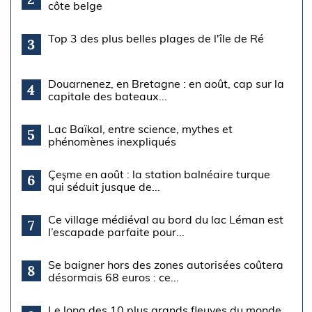
côte belge
Top 3 des plus belles plages de l'île de Ré
3
Douarnenez, en Bretagne : en août, cap sur la
4
capitale des bateaux...
Lac Baïkal, entre science, mythes et
5
phénomènes inexpliqués
Çeşme en août : la station balnéaire turque
6
qui séduit jusque de...
Ce village médiéval au bord du lac Léman est
7
l’escapade parfaite pour...
Se baigner hors des zones autorisées coûtera
8
désormais 68 euros : ce...
Le long des 10 plus grands fleuves du monde