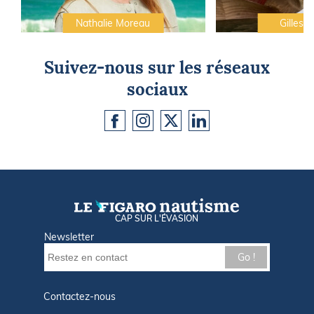
Nathalie Moreau
Gilles C
Suivez-nous sur les réseaux
sociaux
CAP SUR L'ÉVASION
Newsletter
Go !
Contactez-nous