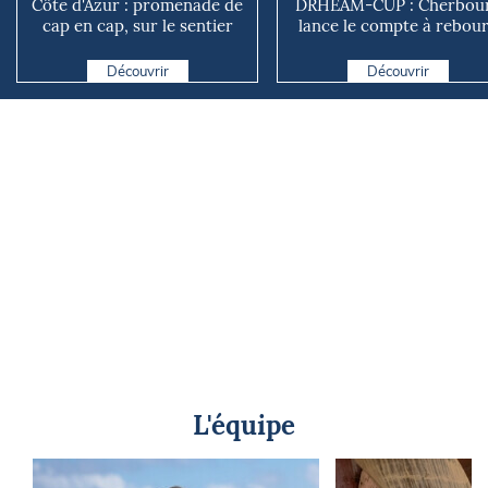
Côte d'Azur : promenade de
DRHEAM-CUP : Cherbou
cap en cap, sur le sentier
lance le compte à rebou
des douaniers
avant le grand départ v..
Découvrir
Découvrir
L'équipe