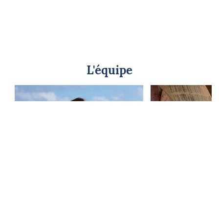
L'équipe
Nathalie Moreau
Gilles C