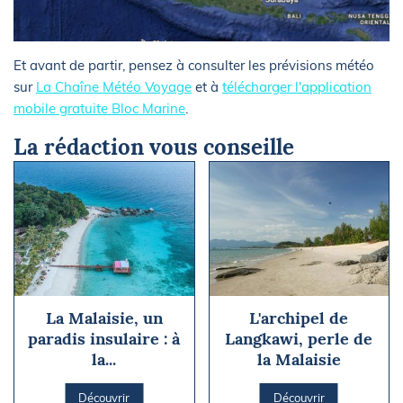
Et avant de partir, pensez à consulter les prévisions météo
sur
La Chaîne Météo Voyage
et à
télécharger l'application
mobile gratuite Bloc Marine
.
La rédaction vous conseille
La Malaisie, un
L'archipel de
paradis insulaire : à
Langkawi, perle de
la...
la Malaisie
Découvrir
Découvrir