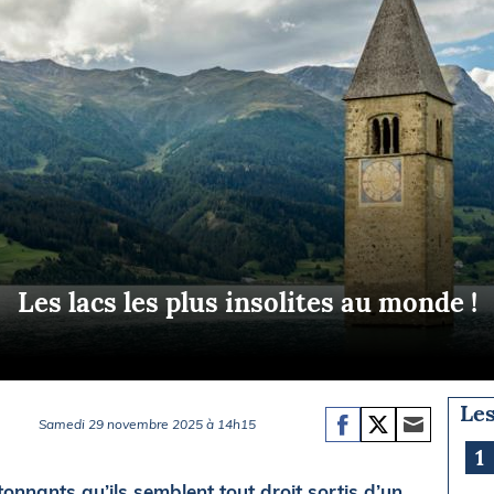
Briefings
ISIRS
che en mer
FLASH INFO
ongée
isse
Les lacs les plus insolites au monde !
Les
Samedi 29 novembre 2025 à 14h15
1
tonnants qu’ils semblent tout droit sortis d’un