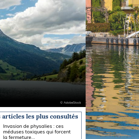
© AdobeStock
 articles les plus consultés
Invasion de physalies : ces
méduses toxiques qui forcent
la fermeture...