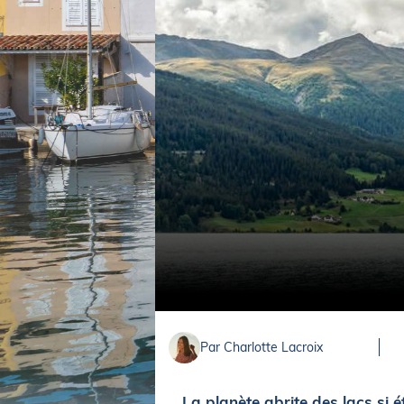
Equipements
LO
Salons
Pê
Economie
Pl
Yachting
Gl
Par Charlotte Lacroix
La planète abrite des lacs si é