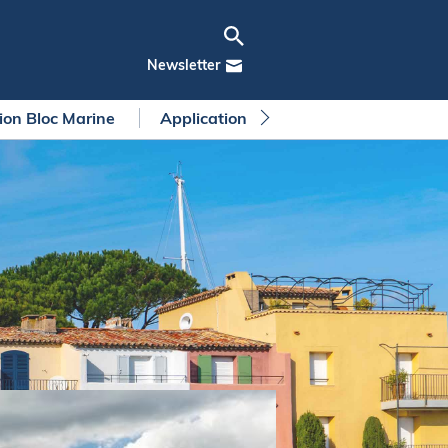
Newsletter
tion Bloc Marine
Application Bloc Marine
Règleme