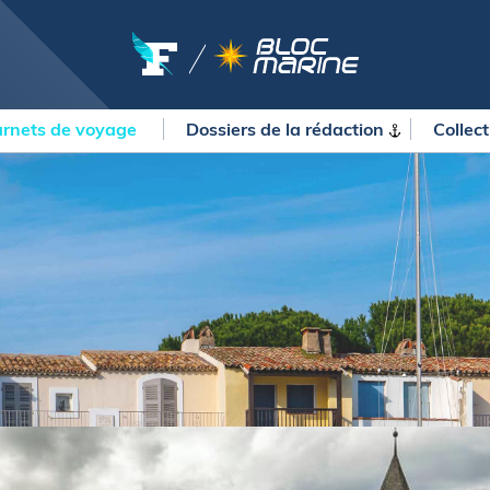
rnets de voyage
Dossiers de la
rédaction
Collec
OURSES
MÉTÉO MARINE
urses au large
LIFESTYLE
gates
Shopping
 Solitaire du Figaro Paprec
Culture nautique
ansat Paprec
Gastronomie
ndée Globe
Blogs
kea Ultim Challenge
SERVICES
ute du Rhum - Destination
adeloupe
Nos magazines
ansat Café l'Or
La newsletter
erica's Cup
METEO CONSULT Marine