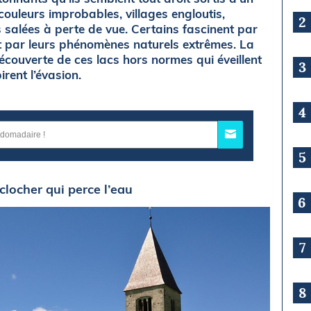
 couleurs improbables, villages engloutis,
2
 salées à perte de vue. Certains fascinent par
nt par leurs phénomènes naturels extrêmes. La
couverte de ces lacs hors normes qui éveillent
3
irent l’évasion.
4
5
n clocher qui perce l’eau
6
7
8