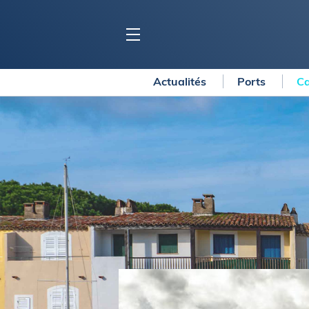
Actualités
Ports
Ca
BLOC MARINE
C
Ports
Co
Carnets de voyage
Ré
Dossiers de la
rédaction
La
Collection Bloc Marine
Tr
Application Bloc Marine
Ve
Règlementation
Ar
Ro
BATEAUX
Gu
Tr
Voiliers
Am
Bateaux à moteur