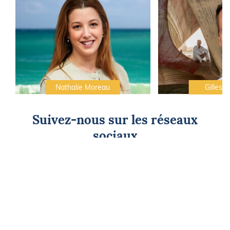
Nathalie Moreau
Gilles C
Suivez-nous sur les réseaux
sociaux