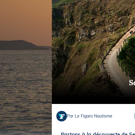
Equipements
LO
Salons
Pê
Economie
Pl
Yachting
Gl
S
Par Le Figaro Nautisme
Partons à la découverte de Ser