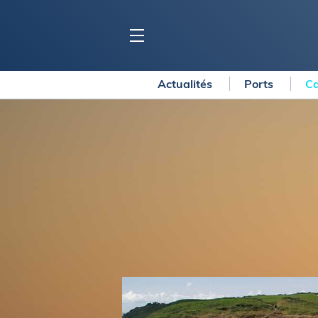
Actualités
Ports
Ca
BLOC MARINE
C
Ports
Co
Carnets de voyage
Ré
Dossiers de la
rédaction
La
Collection Bloc Marine
Tr
Application Bloc Marine
Ve
Règlementation
Ar
Ro
BATEAUX
Gu
Tr
Voiliers
Am
Bateaux à moteur