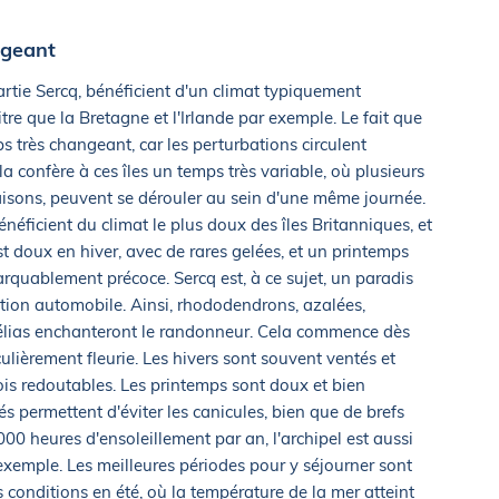
ngeant
artie Sercq, bénéficient d'un climat typiquement
re que la Bretagne et l'Irlande par exemple. Le fait que
ps très changeant, car les perturbations circulent
a confère à ces îles un temps très variable, où plusieurs
saisons, peuvent se dérouler au sein d'une même journée.
néficient du climat le plus doux des îles Britanniques, et
st doux en hiver, avec de rares gelées, et un printemps
rquablement précoce. Sercq est, à ce sujet, un paradis
culation automobile. Ainsi, rhododendrons, azalées,
élias enchanteront le randonneur. Cela commence dès
iculièrement fleurie. Les hivers sont souvent ventés et
is redoutables. Les printemps sont doux et bien
és permettent d'éviter les canicules, bien que de brefs
000 heures d'ensoleillement par an, l'archipel est aussi
exemple. Les meilleures périodes pour y séjourner sont
s conditions en été, où la température de la mer atteint