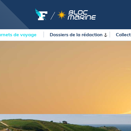
rnets de voyage
Dossiers de la
rédaction
Collec
OURSES
MÉTÉO MARINE
urses au large
LIFESTYLE
gates
Shopping
 Solitaire du Figaro Paprec
Culture nautique
ansat Paprec
Gastronomie
ndée Globe
Blogs
kea Ultim Challenge
SERVICES
ute du Rhum - Destination
adeloupe
Nos magazines
ansat Café l'Or
La newsletter
erica's Cup
METEO CONSULT Marine