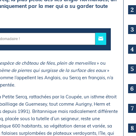
 uniquement par la mer qui a su garder toute
2
3
4
espèce de château de fées, plein de merveilles
» ou
5
oème de pierres qui surgisse de la surface des eaux
»
comme l’appellent les Anglais, ou Sercq en français, n’a
rpentée.
6
 Petite Sercq, rattachées par la Coupée, un isthme étroit
 du bailliage de Guernesey, tout comme Aurigny, Herm et
7
s depuis 1991). Britannique mais radicalement différente
, placée sous la tutelle d’un seigneur, reste une
elque 600 habitants, sa végétation dense et variée, sa
8
s falaises surplombées de plateaux verdoyants, l’île, qui