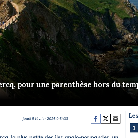
Briefings
ISIRS
che en mer
FLASH INFO
ongée
isse
ercq, pour une parenthèse hors du tem
Les
Jeudi 5 février 2026 à 6h03
1
cq, la plus petite des îles anglo-normandes, un