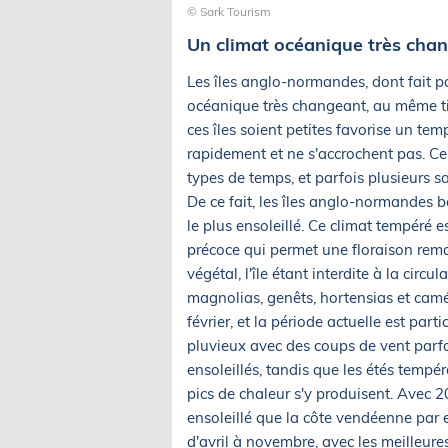
© Sark Tourism
Un climat océanique très cha
Les îles anglo-normandes, dont fait p
océanique très changeant, au même tit
ces îles soient petites favorise un tem
rapidement et ne s'accrochent pas. Cel
types de temps, et parfois plusieurs 
De ce fait, les îles anglo-normandes bé
le plus ensoleillé. Ce climat tempéré e
précoce qui permet une floraison rema
végétal, l'île étant interdite à la cir
magnolias, genêts, hortensias et cam
février, et la période actuelle est part
pluvieux avec des coups de vent parfo
ensoleillés, tandis que les étés tempér
pics de chaleur s'y produisent. Avec 2
ensoleillé que la côte vendéenne par 
d'avril à novembre, avec les meilleure