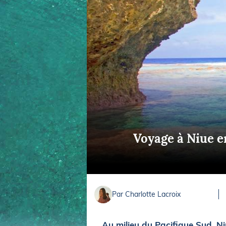
Equipements
LO
Salons
Pê
Economie
Pl
Yachting
Gl
Voyage à Niue en
Par Charlotte Lacroix
Au milieu du Pacifique Sud, Niue