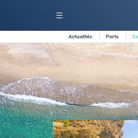
Actualités
Ports
Ca
BLOC MARINE
C
Ports
Co
Carnets de voyage
Ré
Dossiers de la
rédaction
La
Collection Bloc Marine
Tr
Application Bloc Marine
Ve
Règlementation
Ar
Ro
BATEAUX
Gu
Tr
Voiliers
Am
Bateaux à moteur