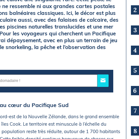
e ne ressemble ni aux grandes cartes postales
2
ns balnéaires classiques. Ici, le décor est plus
culaire aussi, avec des falaises de calcaire, des
es piscines naturelles translucides et une mer
3
. Pour les voyageurs qui cherchent un Pacifique
vrai dépaysement, avec en plus un terrain de jeu
e snorkeling, la pêche et l’observation des
4
5
6
ée au cœur du Pacifique Sud
7
nord-est de la Nouvelle Zélande, dans le grand ensemble
les Cook. Le territoire est minuscule à l’échelle du
8
 population reste très réduite, autour de 1 700 habitants
. Cette faible densité explique beaucoup de choses sur