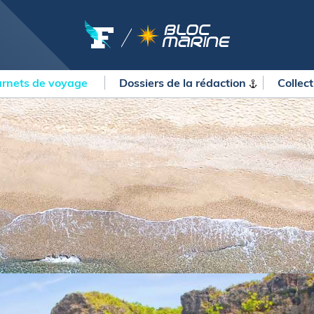
rnets de voyage
Dossiers de la
rédaction
Collec
OURSES
MÉTÉO MARINE
urses au large
LIFESTYLE
gates
Shopping
 Solitaire du Figaro Paprec
Culture nautique
ansat Paprec
Gastronomie
ndée Globe
Blogs
kea Ultim Challenge
SERVICES
ute du Rhum - Destination
adeloupe
Nos magazines
ansat Café l'Or
La newsletter
erica's Cup
METEO CONSULT Marine