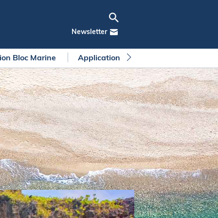
Newsletter
tion Bloc Marine
Application Bloc Marine
Règleme