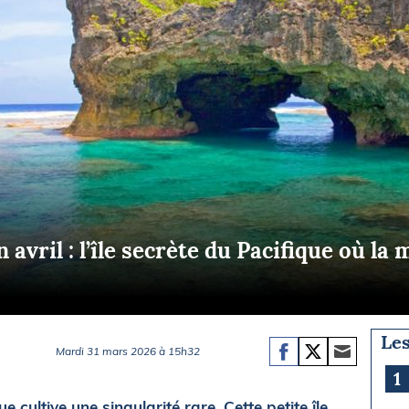
Briefings
ISIRS
che en mer
FLASH INFO
ongée
isse
 avril : l’île secrète du Pacifique où la
Les
Mardi 31 mars 2026 à 15h32
1
 cultive une singularité rare. Cette petite île