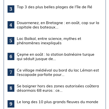
Top 3 des plus belles plages de l'île de Ré
3
Douarnenez, en Bretagne : en août, cap sur la
4
capitale des bateaux...
Lac Baïkal, entre science, mythes et
5
phénomènes inexpliqués
Çeşme en août : la station balnéaire turque
6
qui séduit jusque de...
Ce village médiéval au bord du lac Léman est
7
l’escapade parfaite pour...
Se baigner hors des zones autorisées coûtera
8
désormais 68 euros : ce...
Le long des 10 plus grands fleuves du monde
9