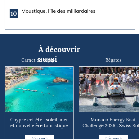
Moustique, l'île des milliardaires
10
À découvrir
aussi
Carnet de voyage
Régates
Chypre cet été : soleil, mer
Monaco Energy Boat
et nouvelle ère touristique
Challenge 2026 : Swiss So
avec l’entrée i...
Boat s’impose, les techn..
Découvrir
Découvrir