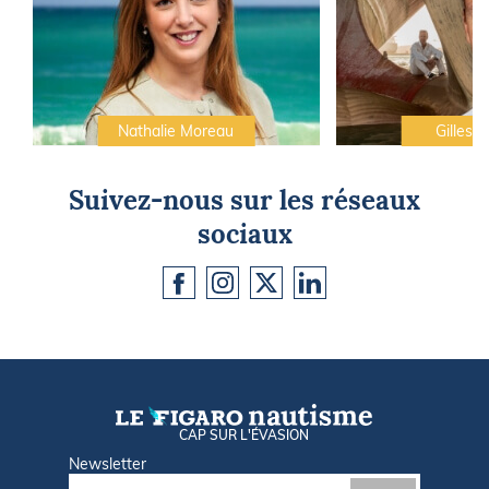
Nathalie Moreau
Gilles C
Suivez-nous sur les réseaux
sociaux
CAP SUR L'ÉVASION
Newsletter