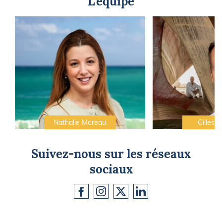
L'équipe
Nathalie Moreau
Gilles C
Suivez-nous sur les réseaux
sociaux