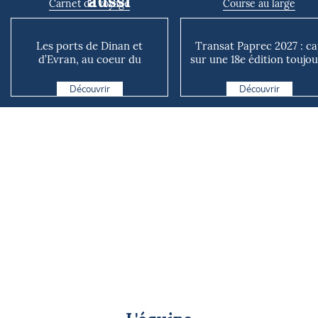
aussi
Carnet de voyage
Course au large
Les ports de Dinan et
Transat Paprec 2027 : c
d’Evran, au coeur du
sur une 18e édition toujo
territoire
plus mixte et plu...
Découvrir
Découvrir