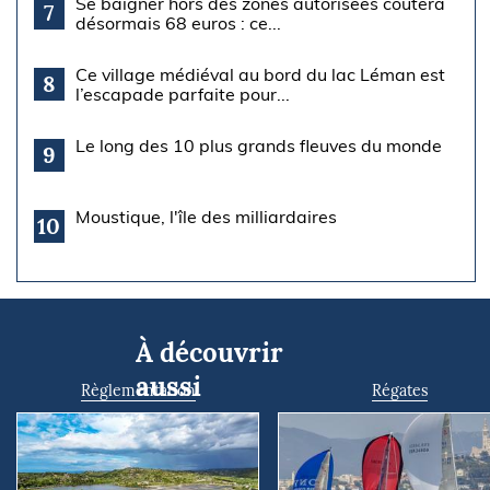
Se baigner hors des zones autorisées coûtera
7
désormais 68 euros : ce...
Ce village médiéval au bord du lac Léman est
8
l’escapade parfaite pour...
Le long des 10 plus grands fleuves du monde
9
Moustique, l'île des milliardaires
10
À découvrir
aussi
Règlementation
Régates