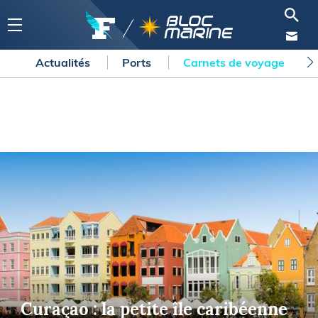
Actualités
Ports
Carnets de voyage
Curaçao : la petite île caribéenne