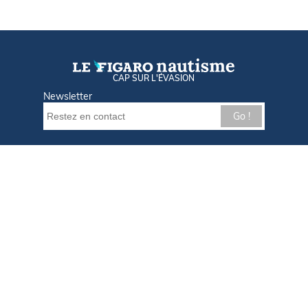
CAP SUR L'ÉVASION
Newsletter
Go !
Contactez-nous
Nos offres d'emploi
Tout savoir sur Le FIGARO Nautisme
Qui sommes-nous ?
Plan du site
Mentions légales
Paramètres des cookies