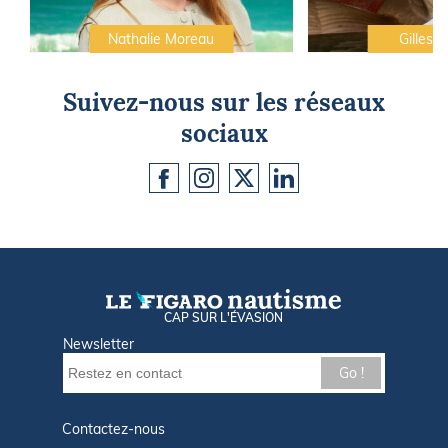
Nathalie Moreau
Gilles C
Suivez-nous sur les réseaux
sociaux
CAP SUR L'ÉVASION
Newsletter
Go !
Contactez-nous