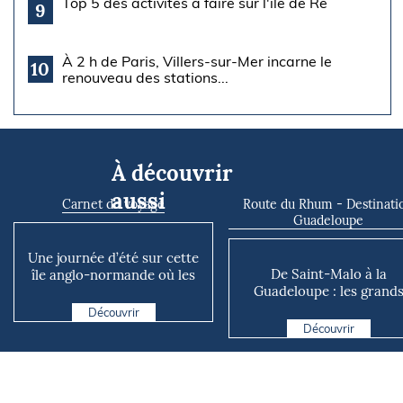
Top 5 des activités à faire sur l'île de Ré
9
À 2 h de Paris, Villers-sur-Mer incarne le
10
renouveau des stations...
À découvrir
aussi
Carnet de voyage
Route du Rhum - Destinati
Guadeloupe
Une journée d’été sur cette
De Saint-Malo à la
île anglo-normande où les
Guadeloupe : les grand
voitures n’existen...
défis météo de la Route 
Découvrir
Rh...
Découvrir