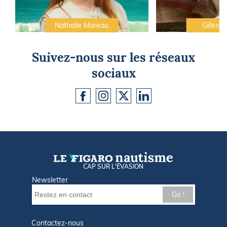
Nathalie Moreau
Gilles C
Suivez-nous sur les réseaux
sociaux
CAP SUR L'ÉVASION
Newsletter
Go !
Contactez-nous