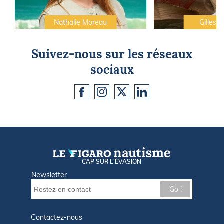
Nathalie Moreau
Gilles C
Suivez-nous sur les réseaux
sociaux
CAP SUR L'ÉVASION
Newsletter
Go !
Contactez-nous