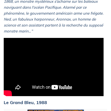
1868, un monstre mystérieux s'acharne sur les bateaux
naviguant dans l'océan Pacifique. Alarmé par ce
phénomène, le gouvernement américain arme une frégate.
Ned, un fabuleux harponneur, Aronnax, un homme de
science et son assistant partent à la recherche du supposé
monstre marin...
"
Le Grand Bleu, 1988