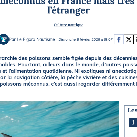
 méconnus en France mais trè
Briefings
ISIRS
l’étranger
che en mer
FLASH INFO
Culture nautique
ongée
isse
Par Le Figaro Nautisme
Dimanche 8 février 2026 à 9h07
iérarchie des poissons semble figée depuis des décenni
ables. Pourtant, ailleurs dans le monde, d’autres pois
 et l’alimentation quotidienne. Ni exotiques ni anecdotiq
ar la navigation côtière, la pêche vivrière et des cuisi
 poissons méconnus, c’est aussi regarder différemment
Les
1