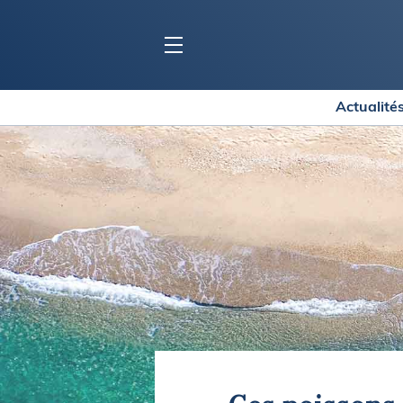
Actualité
BLOC MARINE
C
Ports
Co
Carnets de voyage
Ré
Dossiers de la
rédaction
La
Collection Bloc Marine
Tr
Application Bloc Marine
Ve
Règlementation
Ar
Ro
BATEAUX
Gu
Tr
Voiliers
Am
Bateaux à moteur