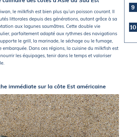
e culinaire des côtes d’Asie du Sud Est
9
wan, le milkfish est bien plus qu’un poisson courant. Il
tés littorales depuis des générations, autant grâce à sa
ptation aux lagunes saumâtres. Cette double vie
10
égulier, parfaitement adapté aux rythmes des navigations
supporte le grill, la marinade, le séchage ou le fumage,
e embarquée. Dans ces régions, la cuisine du milkfish est
nourrir les équipages, tenir dans le temps et valoriser
le.
che immédiate sur la côte Est américaine