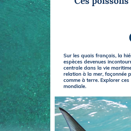
Ces poissons
Equipements
LO
Salons
Pê
Economie
Pl
Yachting
Gl
Sur les quais français, la h
espèces devenues incontourn
centrale dans la vie maritime
relation à la mer, façonnée p
comme à terre. Explorer ces
mondiale.