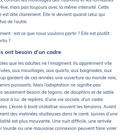
 rêve, mais pas toujours avec la même intensité. Cette
e est dite clairement. Elle le devient quand celui qui
ve de l’autre.
ent : est ce que nous voulons partir ? Elle est plutôt :
tis ?
ls ont besoin d’un cadre
les que les adultes ne l’imaginent. Ils apprennent vite
rrivées, aux mouillages, aux quarts, aux baignades, aux
coup gardent de ces années une ouverture au monde rare,
enirs puissants. Mais l’adaptation ne signifie pas
as seulement besoin de lagons, de dauphins et de sable
pace à lui, de repères, d’une vie sociale, d’un cadre
bles. L’école à bord cristallise souvent les tensions. Avant
nent des matinées studieuses dans le carré, suivies d’une
alité est plus mouvante. Une nuit difficile, une arrivée
ur lourde ou une mauvaise connexion peuvent faire voler