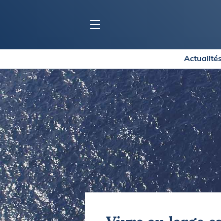
Actualité
BLOC MARINE
C
Ports
Co
Carnets de voyage
Ré
Dossiers de la
rédaction
La
Collection Bloc Marine
Tr
Application Bloc Marine
Ve
Règlementation
Ar
Ro
BATEAUX
Gu
Tr
Voiliers
Am
Bateaux à moteur