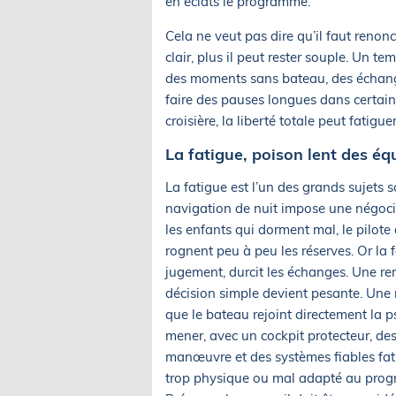
en éclats le programme.
Cela ne veut pas dire qu’il faut renonc
clair, plus il peut rester souple. Un te
des moments sans bateau, des échanges
faire des pauses longues dans certain
croisière, la liberté totale peut fatig
La fatigue, poison lent des éq
La fatigue est l’un des grands sujets
navigation de nuit impose une négociat
les enfants qui dorment mal, le pilo
rognent peu à peu les réserves. Or la f
jugement, durcit les échanges. Une 
décision simple devient pesante. Une 
que le bateau rejoint directement la ps
mener, avec un cockpit protecteur, de
manœuvre et des systèmes fiables fat
trop physique ou mal adapté au progr