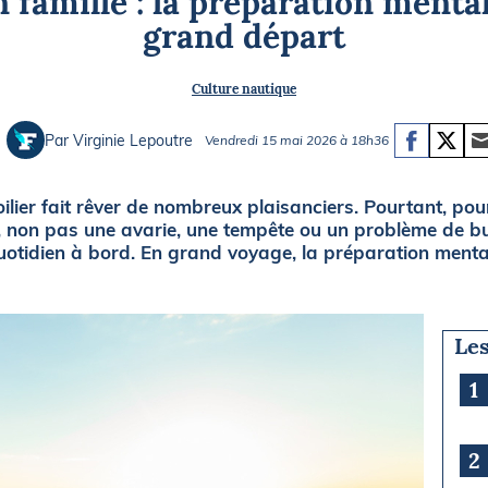
n famille : la préparation mental
Briefings
ISIRS
grand départ
che en mer
FLASH INFO
Culture nautique
ongée
isse
Par Virginie Lepoutre
Vendredi 15 mai 2026 à 18h36
ilier fait rêver de nombreux plaisanciers. Pourtant, pour
, non pas une avarie, une tempête ou un problème de bu
quotidien à bord. En grand voyage, la préparation ment
Les
1
2