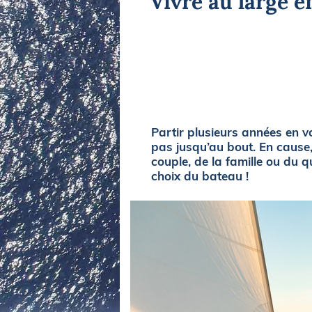
Vivre au large e
Equipements
LO
Salons
Pê
Economie
Pl
Yachting
Gl
Partir plusieurs années en vo
pas jusqu’au bout. En cause
couple, de la famille ou du 
choix du bateau !