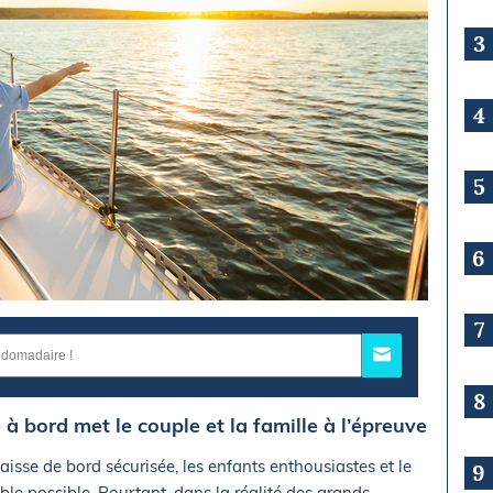
3
4
5
6
7
8
 à bord met le couple et la famille à l’épreuve
 caisse de bord sécurisée, les enfants enthousiastes et le
9
ble possible. Pourtant, dans la réalité des grands