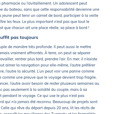
la pharmacie ou l’avitaillement. Un adolescent peut
he du bateau, sans que cette responsabilité devienne une
jeune peut tenir un carnet de bord, participer à la veille
re les feux. Le plus important n’est pas que tout le
t que chacun ait une place réelle, sa place à bord !
uffit pas toujours
ple de manière très profonde. Il peut aussi le mettre
jamais vraiment affrontés. À terre, on peut se séparer
vailler, rentrer plus tard, prendre l’air. En mer, il n’existe
ut aimer la navigation pour elle-même, l’autre préférer
ure, l’autre la sécurité. L’un peut voir une panne comme
e comme une preuve que le voyage devient trop fragile,
ncer, l’autre avoir besoin de rester plusieurs semaines au
c pas seulement à la solidité du couple, mais à sa
t pendant le voyage. Ce qui use le plus n’est pas
ord qui n’a jamais été reconnu. Beaucoup de projets sont
elle qui rêve du départ depuis 20 ans, lit les récits de
o, connaît les mouillages des Tuamotu et les formalités