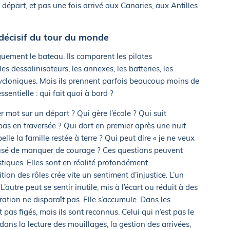
 départ, et pas une fois arrivé aux Canaries, aux Antilles
t décisif du tour du monde
ement le bateau. Ils comparent les pilotes
s dessalinisateurs, les annexes, les batteries, les
 cycloniques. Mais ils prennent parfois beaucoup moins de
entielle : qui fait quoi à bord ?
r mot sur un départ ? Qui gère l’école ? Qui suit
epas en traversée ? Qui dort en premier après une nuit
pelle la famille restée à terre ? Qui peut dire « je ne veux
ccusé de manquer de courage ? Ces questions peuvent
tiques. Elles sont en réalité profondément
on des rôles crée vite un sentiment d’injustice. L’un
L’autre peut se sentir inutile, mis à l’écart ou réduit à des
ration ne disparaît pas. Elle s’accumule. Dans les
 pas figés, mais ils sont reconnus. Celui qui n’est pas le
dans la lecture des mouillages, la gestion des arrivées,