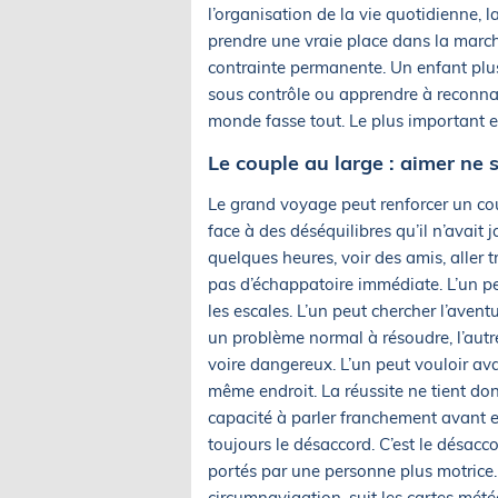
l’organisation de la vie quotidienne, 
prendre une vraie place dans la marc
contrainte permanente. Un enfant plus 
sous contrôle ou apprendre à reconnaît
monde fasse tout. Le plus important es
Le couple au large : aimer ne s
Le grand voyage peut renforcer un cou
face à des déséquilibres qu’il n’avait 
quelques heures, voir des amis, aller tra
pas d’échappatoire immédiate. L’un pe
les escales. L’un peut chercher l’avent
un problème normal à résoudre, l’autr
voire dangereux. L’un peut vouloir ava
même endroit. La réussite ne tient don
capacité à parler franchement avant e
toujours le désaccord. C’est le désacc
portés par une personne plus motrice. C
circumnavigation, suit les cartes mété