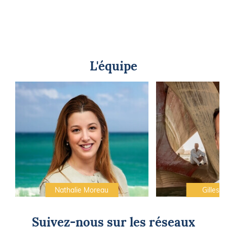
L'équipe
Nathalie Moreau
Gilles C
Suivez-nous sur les réseaux