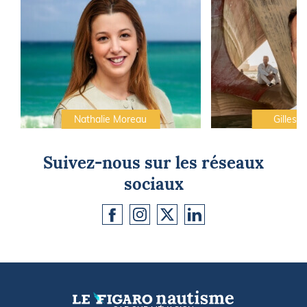
Nathalie Moreau
Gilles C
Suivez-nous sur les réseaux
sociaux