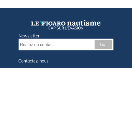
CAP SUR L'ÉVASION
Newsletter
Go !
Contactez-nous
Nos offres d'emploi
Tout savoir sur Le FIGARO Nautisme
Qui sommes-nous ?
Plan du site
Mentions légales
Paramètres des cookies