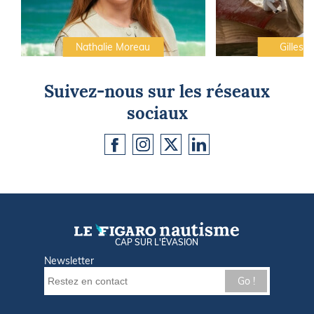
Nathalie Moreau
Gilles C
Suivez-nous sur les réseaux
sociaux
CAP SUR L'ÉVASION
Newsletter
Go !