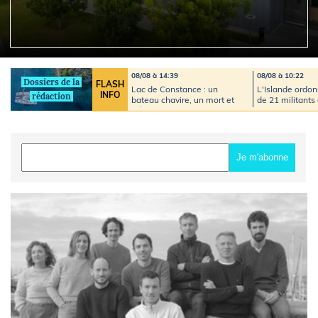
08/08 à 14:39
08/08 à 10:22
Dossiers de la
FLASH
Lac de Constance : un
L'Islande ordon
INFO
rédaction
bateau chavire, un mort et
de 21 militants
près de 200 secouristes
la baleine
mobilisés
Je m'abonne