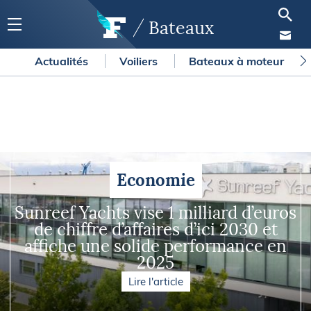
Bateaux
Actualités
Voiliers
Bateaux à moteur
Economie
Sunreef Yachts vise 1 milliard d’euros
de chiffre d’affaires d’ici 2030 et
affiche une solide performance en
2025
Lire l'article