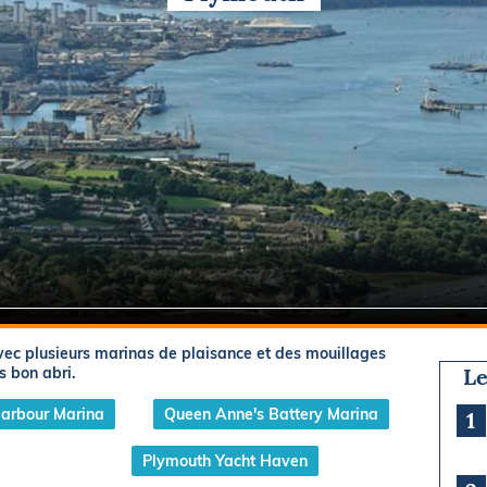
Briefings
ISIRS
che en mer
FLASH INFO
ongée
isse
vec plusieurs marinas de plaisance et des mouillages
s bon abri.
Le
Harbour Marina
Queen Anne's Battery Marina
1
Plymouth Yacht Haven