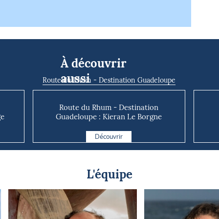
À découvrir
aussi
Route du Rhum - Destination Guadeloupe
Route du Rhum - Destination
ge
Guadeloupe : Kieran Le Borgne
redonne vie à ...
Découvrir
L'équipe