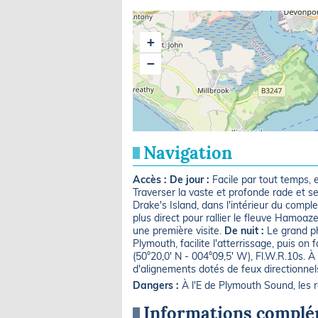
+
−
Navigation
Accès :
De jour :
Facile par tout temps, e
Traverser la vaste et profonde rade et se 
Drake's Island, dans l'intérieur du comple
plus direct pour rallier le fleuve Hamoaz
une première visite.
De nuit :
Le grand p
Plymouth, facilite l'atterrissage, puis on
(50°20,0' N - 004°09,5' W), Fl.W.R.10s. À 
d'alignements dotés de feux directionnel
Dangers :
À l'E de Plymouth Sound, les
Informations complé