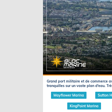
Equipements
LO
Salons
Pê
Economie
Pl
Yachting
Gl
Grand port militaire et de commerce a
tranquilles sur un vaste plan d'eau. Trè
Mayflower Marina
Sutton 
KingPoint Marina