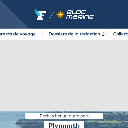
rnets de voyage
Dossiers de la
rédaction
Collec
OURSES
MÉTÉO MARINE
urses au large
LIFESTYLE
gates
Shopping
 Solitaire du Figaro Paprec
Culture nautique
ansat Paprec
Gastronomie
ndée Globe
Blogs
kea Ultim Challenge
SERVICES
ute du Rhum - Destination
adeloupe
Nos magazines
ansat Café l'Or
Rechercher un autre port
La newsletter
erica's Cup
Plymouth
METEO CONSULT Marine