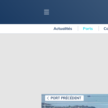
Actualités
Ports
Ca
BLOC MARINE
C
Ports
Co
Carnets de voyage
Ré
Dossiers de la
rédaction
La
Collection Bloc Marine
Tr
Application Bloc Marine
Ve
Règlementation
Ar
Ro
BATEAUX
Gu
Tr
Voiliers
PORT PRÉCÉDENT
Am
Bateaux à moteur