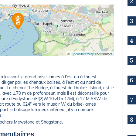
2
3
4
©
OpenStreetMap
contributors
5
n laissant le grand brise-lames à l'est ou à l'ouest.
6
diriger par les chenaux balisés, à l'est et au nord de
xe. Le chenal The Bridge, à l'ouest de Drake's Island, est le
e, avec 1,70 m de profondeur, mais il est déconseillé pour
hare d'Eddystone (Fl(2)W.10s41m17M), à 12 M SSW de
7
 fait route au 024° vers le musoir W du brise-lames
part le balisage lumineux intérieur, il y a nombre
s.
8
 rochers Mewstone et Shagstone.
mentaires