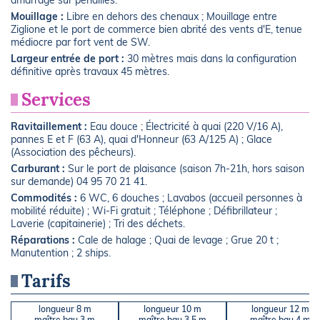
amarrage sur pendilles.
Mouillage :
Libre en dehors des chenaux ; Mouillage entre
Ziglione et le port de commerce bien abrité des vents d'E, tenue
médiocre par fort vent de SW.
Largeur entrée de port :
30 mètres mais dans la configuration
définitive après travaux 45 mètres.
Services
Ravitaillement :
Eau douce ; Électricité à quai (220 V/16 A),
pannes E et F (63 A), quai d'Honneur (63 A/125 A) ; Glace
(Association des pêcheurs).
Carburant :
Sur le port de plaisance (saison 7h-21h, hors saison
sur demande) 04 95 70 21 41.
Commodités :
6 WC, 6 douches ; Lavabos (accueil personnes à
mobilité réduite) ; Wi-Fi gratuit ; Téléphone ; Défibrillateur ;
Laverie (capitainerie) ; Tri des déchets.
Réparations :
Cale de halage ; Quai de levage ; Grue 20 t ;
Manutention ; 2 ships.
Tarifs
longueur 8 m
longueur 10 m
longueur 12 m
maître bau 3 m
maître bau 3,5 m
maître bau 4 m