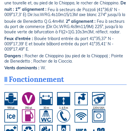
une tourelle et, au pied de la Chiappa, le rocher de Chiappino.
De
er
nuit : 1
alignement :
Feu à secteurs de Pozzoli (41°36,6' N -
009°17,3' E) Dir.Iso.WRG.4s10m15/13M axe blanc 274° jusqu'à la
e
bouée de Benedetto Q.G.4m4M.
2
alignement :
Feu à secteurs
du port de commerce (Dir.Oc.WRG.4s9m11/9M) 225°, jusqu'à la
bouée verte de bifurcation à Fl(2+1)G.10s3m3M, réflect. radar.
Feux d'entrée :
Bouée tribord entrée du port 41°35,37' N -
009°17,39' E et bouée bâbord entrée du port 41°35,41' N -
009°17,49° E.
Dangers :
Rocher de Chiappino (au pied de la Chiappa) ; Pointe
de Benedetto ; Rocher de la Cioccia.
Vents dominants :
W.
Fonctionnement
550 pl.
350 pl.
30 m
1-4,5 m
220V/16A