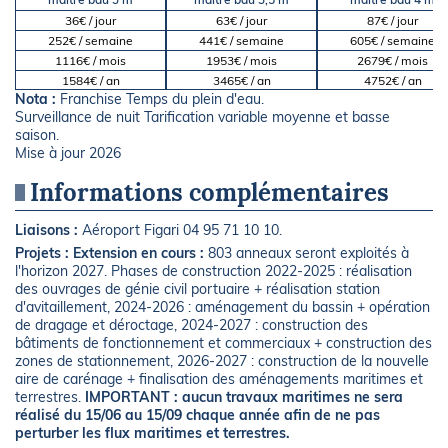
36€ / jour
63€ / jour
87€ / jour
252€ / semaine
441€ / semaine
605€ / semaine
1116€ / mois
1953€ / mois
2679€ / mois
1584€ / an
3465€ / an
4752€ / an
Nota :
Franchise Temps du plein d'eau.
Surveillance de nuit Tarification variable moyenne et basse
saison.
Mise à jour 2026
Informations complémentaires
Liaisons :
Aéroport Figari 04 95 71 10 10.
Projets :
Extension en cours :
803 anneaux seront exploités à
l'horizon 2027. Phases de construction 2022-2025 : réalisation
des ouvrages de génie civil portuaire + réalisation station
d'avitaillement, 2024-2026 : aménagement du bassin + opération
de dragage et déroctage, 2024-2027 : construction des
bâtiments de fonctionnement et commerciaux + construction des
zones de stationnement, 2026-2027 : construction de la nouvelle
aire de carénage + finalisation des aménagements maritimes et
terrestres.
IMPORTANT : aucun travaux maritimes ne sera
réalisé du 15/06 au 15/09 chaque année afin de ne pas
perturber les flux maritimes et terrestres.