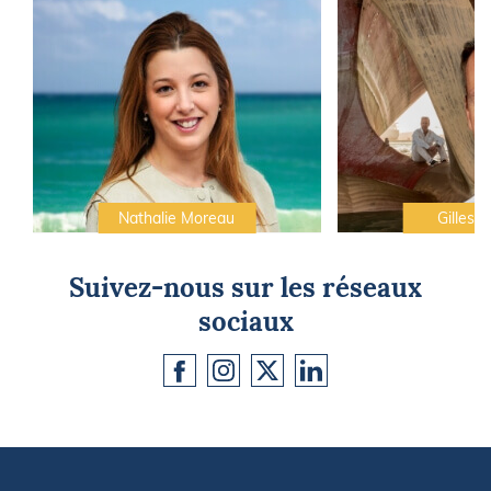
Nathalie Moreau
Gilles C
Suivez-nous sur les réseaux
sociaux