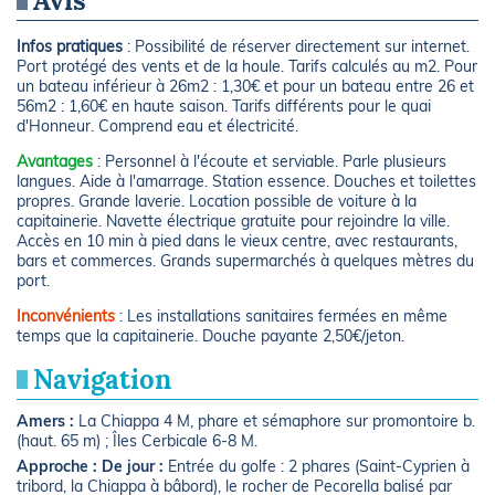
Avis
Infos pratiques
: Possibilité de réserver directement sur internet.
Port protégé des vents et de la houle. Tarifs calculés au m2. Pour
un bateau inférieur à 26m2 : 1,30€ et pour un bateau entre 26 et
56m2 : 1,60€ en haute saison. Tarifs différents pour le quai
d'Honneur. Comprend eau et électricité.
Avantages
: Personnel à l'écoute et serviable. Parle plusieurs
langues. Aide à l'amarrage. Station essence. Douches et toilettes
propres. Grande laverie. Location possible de voiture à la
capitainerie. Navette électrique gratuite pour rejoindre la ville.
Accès en 10 min à pied dans le vieux centre, avec restaurants,
bars et commerces. Grands supermarchés à quelques mètres du
port.
Inconvénients
: Les installations sanitaires fermées en même
temps que la capitainerie. Douche payante 2,50€/jeton.
Navigation
Amers :
La Chiappa 4 M, phare et sémaphore sur promontoire b.
(haut. 65 m) ; Îles Cerbicale 6-8 M.
Approche :
De jour :
Entrée du golfe : 2 phares (Saint-Cyprien à
tribord, la Chiappa à bâbord), le rocher de Pecorella balisé par