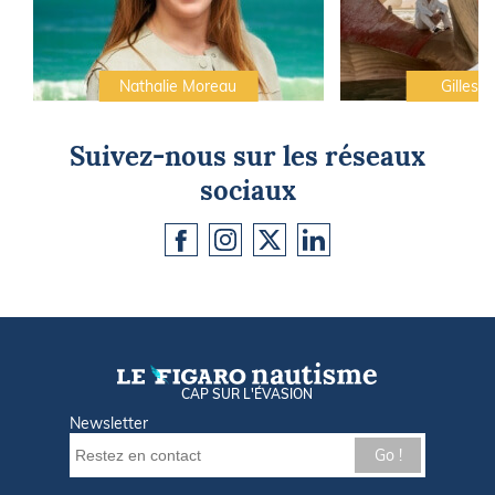
Nathalie Moreau
Gilles C
Suivez-nous sur les réseaux
sociaux
CAP SUR L'ÉVASION
Newsletter
Go !