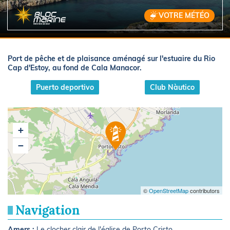
VOTRE MÉTÉO
Port de pêche et de plaisance aménagé sur l'estuaire du Rio
Cap d'Estoy, au fond de Cala Manacor.
Puerto deportivo
Club Nàutico
+
−
©
OpenStreetMap
contributors
Navigation
Amers :
Le clocher clair de l'église de Porto Cristo.