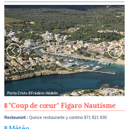
Porto Cristo ©Frédéric Hédelin
"Coup de cœur" Figaro Nautisme
Restaurant :
Quince restaurante y cantina 971 821 830
Météo