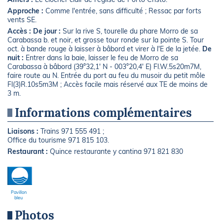
Approche :
Comme l'entrée, sans difficulté ; Ressac par forts
vents SE.
Accès :
De jour :
Sur la rive S, tourelle du phare Morro de sa
Carabassa b. et noir, et grosse tour ronde sur la pointe S. Tour
oct. à bande rouge à laisser à bâbord et virer à l'E de la jetée.
De
nuit :
Entrer dans la baie, laisser le feu de Morro de sa
Carabassa à bâbord (39°32,1' N - 003°20,4' E) Fl.W.5s20m7M,
faire route au N. Entrée du port au feu du musoir du petit môle
Fl(3)R.10s5m3M ; Accès facile mais réservé aux TE de moins de
3 m.
Informations complémentaires
Liaisons :
Trains 971 555 491 ;
Office du tourisme 971 815 103.
Restaurant :
Quince restaurante y cantina 971 821 830
Pavillon
bleu
Photos