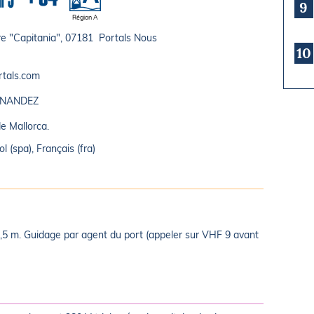
9
Région A
re "Capitania", 07181 Portals Nous
10
rtals.com
HERNANDEZ
e Mallorca.
l (spa), Français (fra)
4,5 m. Guidage par agent du port (appeler sur VHF 9 avant