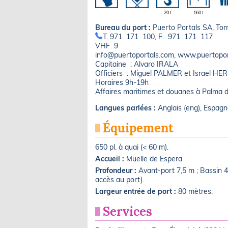
20 t
160 t
Bureau du port :
Puerto Portals SA, Tor
T. 971 171 100, F. 971 171 117
VHF 9
info@puertoportals.com, www.puertopo
Capitaine : Alvaro IRALA
Officiers : Miguel PALMER et Israel 
Horaires 9h-19h
Affaires maritimes et douanes à Palma d
Langues parlées :
Anglais (eng), Espagno
Équipement
650 pl. à quai (< 60 m).
Accueil :
Muelle de Espera.
Profondeur :
Avant-port 7,5 m ; Bassin 
accès au port).
Largeur entrée de port :
80 mètres.
Services