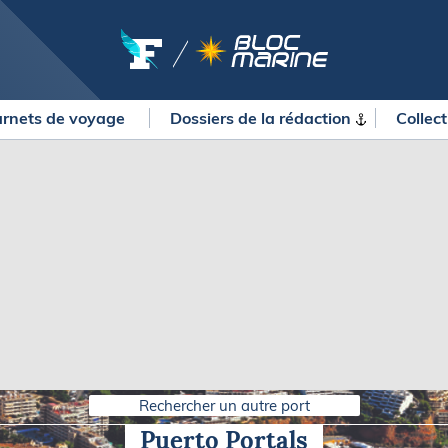
rnets de voyage
Dossiers de la
rédaction
Collec
OURSES
MÉTÉO MARINE
urses au large
LIFESTYLE
gates
Shopping
 Solitaire du Figaro Paprec
Culture nautique
ansat Paprec
Gastronomie
ndée Globe
Blogs
kea Ultim Challenge
SERVICES
ute du Rhum - Destination
adeloupe
Nos magazines
ansat Café l'Or
Rechercher un autre port
La newsletter
erica's Cup
Puerto Portals
METEO CONSULT Marine