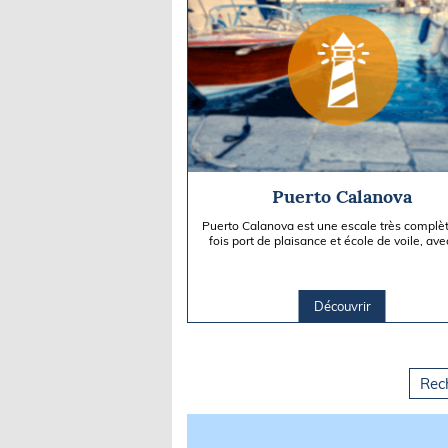
Puerto Calanova
Puerto Calanova est une escale très complèt
fois port de plaisance et école de voile, av
large gamme de...
Découvrir
Rec