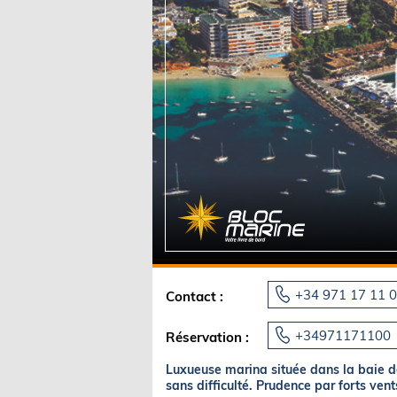
Equipements
LO
Salons
Pê
Economie
Pl
Yachting
Gl
+34 971 17 11 
Contact :
+34971171100
Réservation :
Luxueuse marina située dans la baie de
sans difficulté. Prudence par forts vent