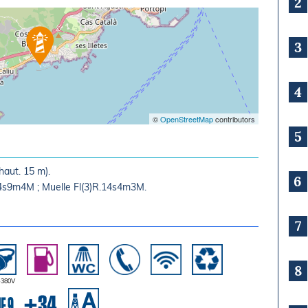
2
3
4
©
OpenStreetMap
contributors
5
haut. 15 m).
6
.14s9m4M ; Muelle Fl(3)R.14s4m3M.
7
8
-380V