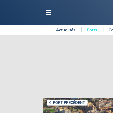
Actualités
Ports
Ca
BLOC MARINE
C
Ports
Co
Carnets de voyage
Ré
Dossiers de la
rédaction
La
Collection Bloc Marine
Tr
Application Bloc Marine
Ve
Règlementation
Ar
Ro
BATEAUX
Gu
Tr
Voiliers
PORT PRÉCÉDENT
Am
Bateaux à moteur