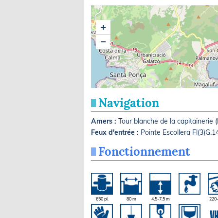
+
−
Navigation
Amers :
Tour blanche de la capitainerie (
Feux d'entrée :
Pointe Escollera Fl(3)G
Fonctionnement
650 pl.
80 m
4,5-7,5 m
220