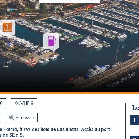
Briefings
ISIRS
che en mer
FLASH INFO
ongée
isse
00
VHF 9
Le
Site web
1
 Palma, à l'W des îlots de Las Illetas. Accès au port
s de SE à S.