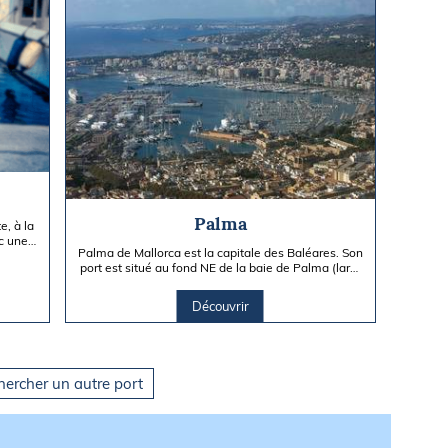
Palma
e, à la
ec une
Palma de Mallorca est la capitale des Baléares. Son
port est situé au fond NE de la baie de Palma (larg.
13,5 M).
Découvrir
hercher un autre port