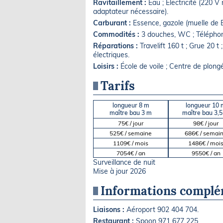
Ravitaillement :
Eau ; Électricité (220 V
adaptateur nécessaire).
Carburant :
Essence, gazole (muelle de 
Commodités :
3 douches, WC ; Téléphone
Réparations :
Travelift 160 t ; Grue 20 t
électriques.
Loisirs :
École de voile ; Centre de plong
Tarifs
longueur 8 m
longueur 10 
maître bau 3 m
maître bau 3,
75€ / jour
98€ / jour
525€ / semaine
686€ / semai
1109€ / mois
1486€ / moi
7054€ / an
9550€ / an
Surveillance de nuit
Mise à jour 2026
Informations complé
Liaisons :
Aéroport 902 404 704.
Restaurant :
Spoon 971 677 225