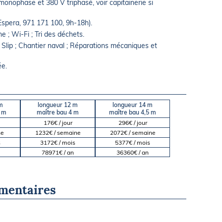
 monophase et 380 V triphasé, voir capitainerie si
Espera, 971 171 100, 9h-18h).
 ; Wi-Fi ; Tri des déchets.
 ; Slip ; Chantier naval ; Réparations mécaniques et
ée.
m
longueur 12 m
longueur 14 m
5 m
maître bau 4 m
maître bau 4,5 m
176€ / jour
296€ / jour
ne
1232€ / semaine
2072€ / semaine
s
3172€ / mois
5377€ / mois
78971€ / an
36360€ / an
mentaires