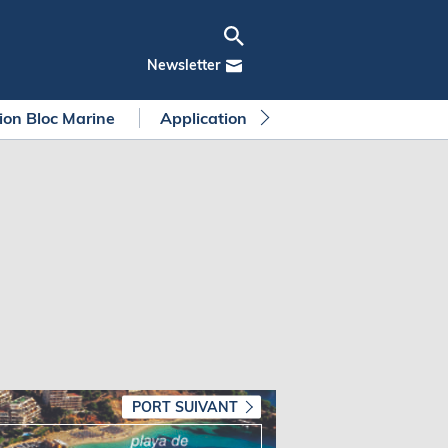
Newsletter
tion Bloc Marine
Application Bloc Marine
Règleme
PORT SUIVANT