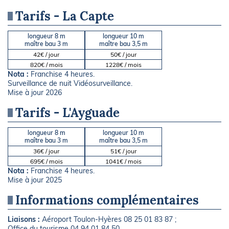
Tarifs - La Capte
longueur 8 m
longueur 10 m
maître bau 3 m
maître bau 3,5 m
42€ / jour
50€ / jour
820€ / mois
1228€ / mois
Nota :
Franchise 4 heures.
Surveillance de nuit Vidéosurveillance.
Mise à jour 2026
Tarifs - L'Ayguade
longueur 8 m
longueur 10 m
maître bau 3 m
maître bau 3,5 m
36€ / jour
51€ / jour
695€ / mois
1041€ / mois
Nota :
Franchise 4 heures.
Mise à jour 2025
Informations complémentaires
Liaisons :
Aéroport Toulon-Hyères 08 25 01 83 87 ;
Office du tourisme 04 94 01 84 50.