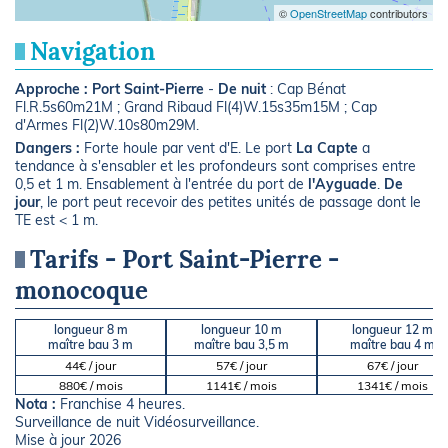
©
OpenStreetMap
contributors
Navigation
Approche :
Port Saint-Pierre
-
De nuit
: Cap Bénat
Fl.R.5s60m21M ; Grand Ribaud Fl(4)W.15s35m15M ; Cap
d'Armes Fl(2)W.10s80m29M.
Dangers :
Forte houle par vent d'E. Le port
La Capte
a
tendance à s'ensabler et les profondeurs sont comprises entre
0,5 et 1 m. Ensablement à l'entrée du port de
l'Ayguade
.
De
jour
, le port peut recevoir des petites unités de passage dont le
TE est < 1 m.
Tarifs - Port Saint-Pierre -
monocoque
longueur 8 m
longueur 10 m
longueur 12 m
maître bau 3 m
maître bau 3,5 m
maître bau 4 m
44€ / jour
57€ / jour
67€ / jour
880€ / mois
1141€ / mois
1341€ / mois
Nota :
Franchise 4 heures.
Surveillance de nuit Vidéosurveillance.
Mise à jour 2026