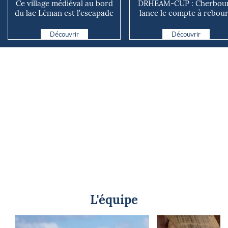
Ce village médiéval au bord
DRHEAM-CUP : Cherbou
du lac Léman est l’escapade
lance le compte à rebou
parfaite pour pr...
avant le grand départ v..
Découvrir
Découvrir
L'équipe