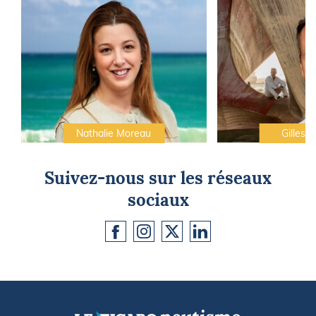
Nathalie Moreau
Gilles C
Suivez-nous sur les réseaux
sociaux