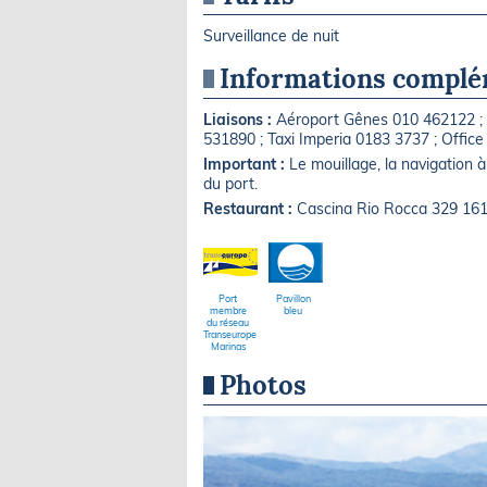
Surveillance de nuit
Informations complé
Liaisons :
Aéroport Gênes 010 462122 ; 
531890 ; Taxi Imperia 0183 3737 ; Offic
Important :
Le mouillage, la navigation à 
du port.
Restaurant :
Cascina Rio Rocca 329 16
Port
Pavillon
membre
bleu
du réseau
Transeurope
Marinas
Photos