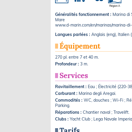
Région A
Généralités fonctionnement :
Marina di 
Mare
www.d-marin.com/en/marinas/marina-di-
Langues parlées :
Anglais (eng), Italien (
Équipement
270 pl. entre 7 et 40 m.
Profondeur :
3 m.
Services
Ravitaillement :
Eau ; Électricité (220-
Carburant :
Marina degli Aregai.
Commodités :
WC, douches ; Wi-Fi ; Réc
Parking.
Réparations :
Chantier naval ; Travelift.
Clubs :
Yacht Club ; Lega Navale Imperia
Tarifs