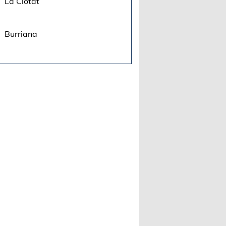
La Ciotat
Burriana