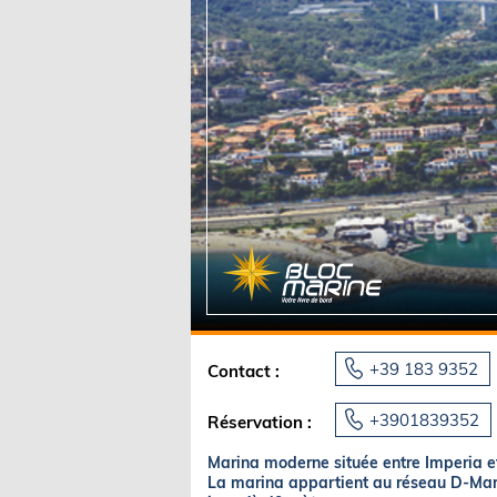
Equipements
LO
Salons
Pê
Economie
Pl
Yachting
Gl
+39 183 9352
Contact :
+3901839352
Réservation :
Marina moderne située entre Imperia e
La marina appartient au réseau D-Marin