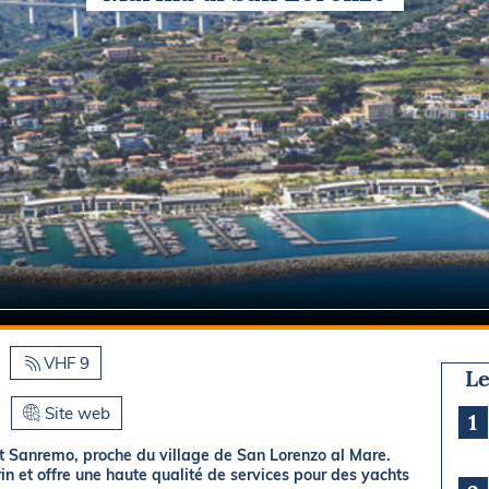
Briefings
ISIRS
che en mer
FLASH INFO
ongée
isse
VHF 9
Le
Site web
1
t Sanremo, proche du village de San Lorenzo al Mare.
 et offre une haute qualité de services pour des yachts