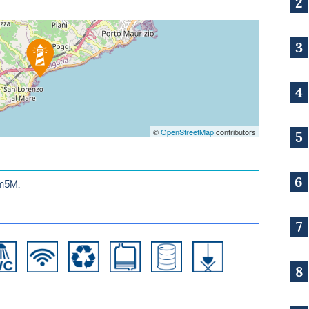
2
3
4
©
OpenStreetMap
contributors
5
6
8m5M.
7
8