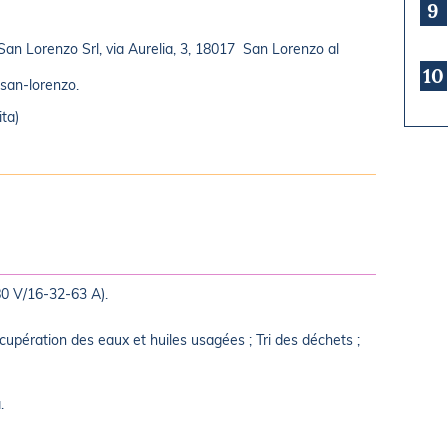
9
San Lorenzo Srl, via Aurelia, 3, 18017 San Lorenzo al
10
san-lorenzo.
ita)
380 V/16-32-63 A).
upération des eaux et huiles usagées ; Tri des déchets ;
.