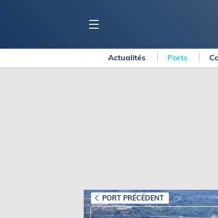
Actualités
Ports
Ca
BLOC MARINE
C
Ports
Co
Carnets de voyage
Ré
Dossiers de la
rédaction
La
Collection Bloc Marine
Tr
Application Bloc Marine
Ve
Règlementation
Ar
Ro
BATEAUX
Gu
Tr
Voiliers
PORT PRÉCÉDENT
Am
Bateaux à moteur