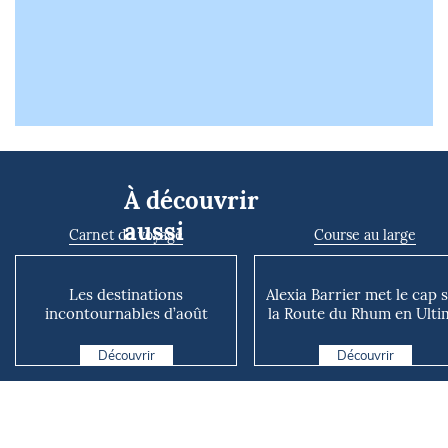
À découvrir
aussi
Carnet de voyage
Course au large
Les destinations
Alexia Barrier met le cap 
incontournables d’août
la Route du Rhum en Ultim
2026
« Ouvrir la vo...
Découvrir
Découvrir