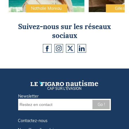
Nathalie Moreau
Gilles C
Suivez-nous sur les réseaux
sociaux
CAP SUR L'ÉVASION
Newsletter
Go !
Contactez-nous