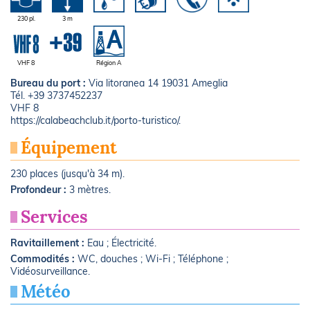
230 pl.
3 m
VHF 8
Région A
Bureau du port :
Via litoranea 14 19031 Ameglia
Tél. +39 3737452237
VHF 8
https://calabeachclub.it/porto-turistico/.
Équipement
230 places (jusqu'à 34 m).
Profondeur :
3 mètres.
Services
Ravitaillement :
Eau ; Électricité.
Commodités :
WC, douches ; Wi-Fi ; Téléphone ;
Vidéosurveillance.
Météo