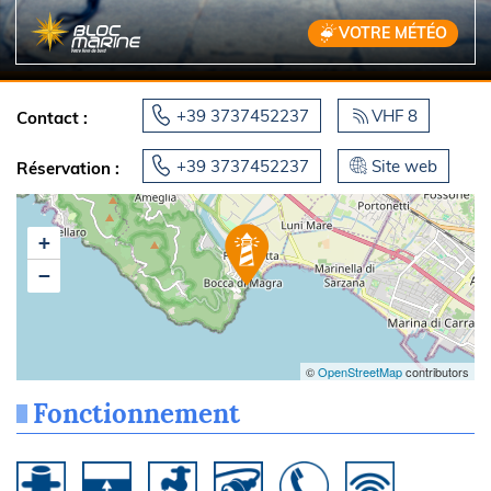
VOTRE MÉTÉO
+39 3737452237
VHF 8
Contact :
+39 3737452237
Site web
Réservation :
+
−
©
OpenStreetMap
contributors
Fonctionnement