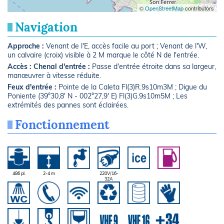
©
OpenStreetMap
contributors
Navigation
Approche :
Venant de l'E, accès facile au port ; Venant de l'W,
un calvaire (croix) visible à 2 M marque le côté N de l'entrée.
Accès :
Chenal d'entrée :
Passe d'entrée étroite dans sa largeur,
manœuvrer à vitesse réduite.
Feux d'entrée :
Pointe de la Caleta Fl(3)R.9s10m3M ; Digue du
Poniente (39°30,8' N - 002°27,9' E) Fl(3)G.9s10m5M ; Les
extrémités des pannes sont éclairées.
Fonctionnement
486 pl.
2-4 m
220V/16-
32A