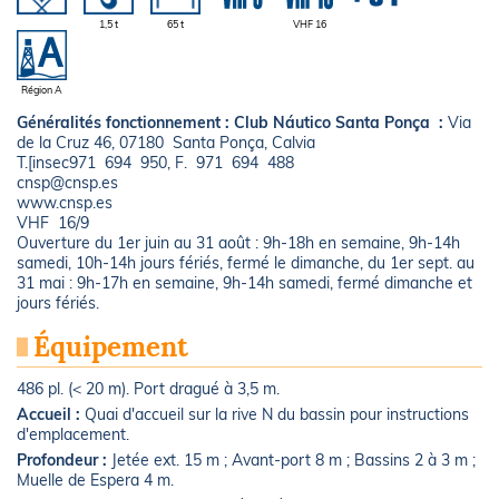
1,5 t
65 t
VHF 16
Région A
Généralités fonctionnement :
Club Náutico Santa Ponça :
Via
de la Cruz 46, 07180 Santa Ponça, Calvia
T.[insec971 694 950, F. 971 694 488
cnsp@cnsp.es
www.cnsp.es
VHF 16/9
Ouverture du 1er juin au 31 août : 9h-18h en semaine, 9h-14h
samedi, 10h-14h jours fériés, fermé le dimanche, du 1er sept. au
31 mai : 9h-17h en semaine, 9h-14h samedi, fermé dimanche et
jours fériés.
Équipement
486 pl. (< 20 m). Port dragué à 3,5 m.
Accueil :
Quai d'accueil sur la rive N du bassin pour instructions
d'emplacement.
Profondeur :
Jetée ext. 15 m ; Avant-port 8 m ; Bassins 2 à 3 m ;
Muelle de Espera 4 m.