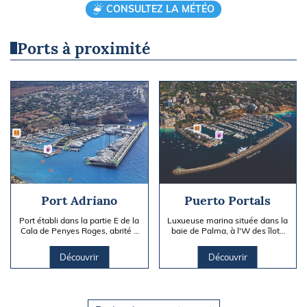
CONSULTEZ LA MÉTÉO
Ports à proximité
Port Adriano
Puerto Portals
Port établi dans la partie E de la
Luxueuse marina située dans la
Cala de Penyes Roges, abrité à
baie de Palma, à l'W des îlots
l'ouest par un brise-lames.
de Las Illetas. Accès au port
sans difficulté....
Découvrir
Découvrir