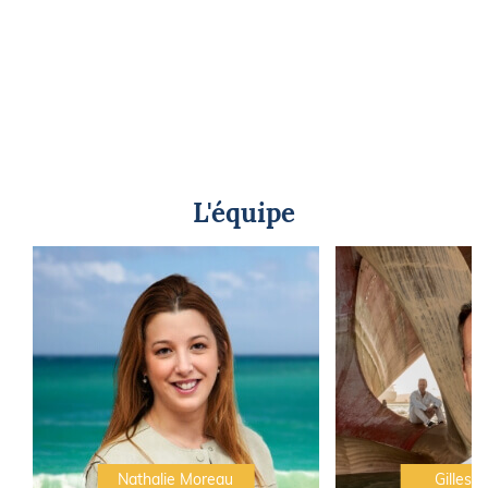
L'équipe
Nathalie Moreau
Gilles C